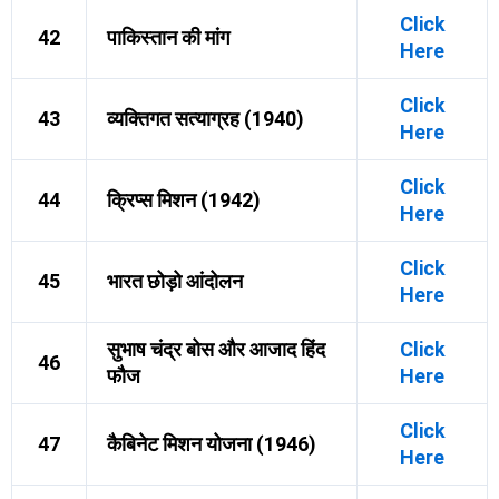
Click
42
पाकिस्तान की मांग
Here
Click
43
व्यक्तिगत सत्याग्रह (1940)
Here
Click
44
क्रिप्स मिशन (1942)
Here
Click
45
भारत छोड़ो आंदोलन
Here
सुभाष चंद्र बोस और आजाद हिंद
Click
46
फौज
Here
Click
47
कैबिनेट मिशन योजना (1946)
Here