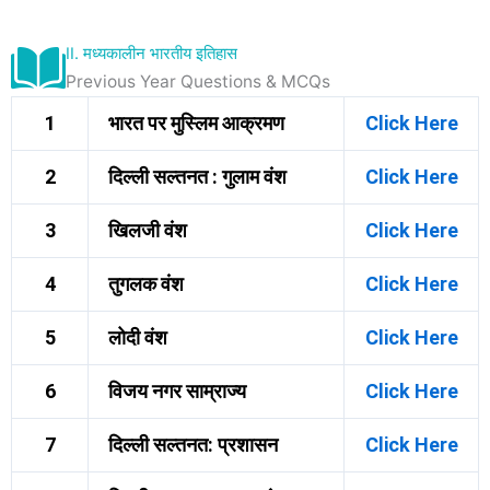
II. मध्यकालीन भारतीय इतिहास
Previous Year Questions & MCQs
1
भारत पर मुस्लिम आक्रमण
Click Here
2
दिल्ली सल्तनत : गुलाम वंश
Click Here
3
खिलजी वंश
Click Here
4
तुगलक वंश
Click Here
5
लोदी वंश
Click Here
6
विजय नगर साम्राज्य
Click Here
7
दिल्ली सल्तनत: प्रशासन
Click Here