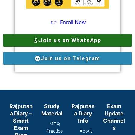
👉
Enroll Now
Join us on WhatsApp
Join us on Telegram
Rajputan
Study
Rajputan
Exam
a Diary –
Material
a Diary
Update
Smart
Info
Channel
MCQ
Exam
s
Practice
About