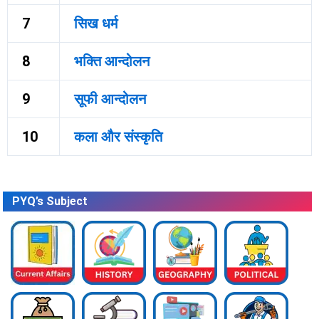
7
सिख धर्म
8
भक्ति आन्दोलन
9
सूफी आन्दोलन
10
कला और संस्कृति
PYQ’s Subject