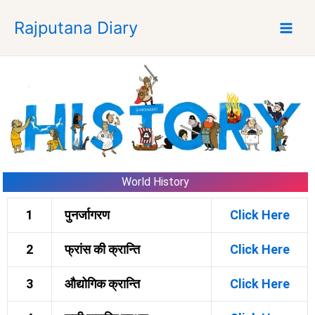
Skip
Rajputana Diary
to
content
World History
1
पुनर्जागरण
Click Here
2
फ्रांस की क्रान्ति
Click Here
3
औद्योगिक क्रान्ति
Click Here