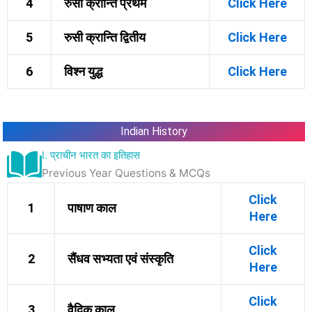
4
रुसी क्रान्ति प्रथम
Click Here
5
रुसी क्रान्ति द्वितीय
Click Here
6
विश्न युद्ध
Click Here
Indian History
I. प्राचीन भारत का इतिहास
Previous Year Questions & MCQs
Click
1
पाषाण काल
Here
Click
2
सैंधव सभ्यता एवं संस्कृति
Here
Click
3
वैदिक काल