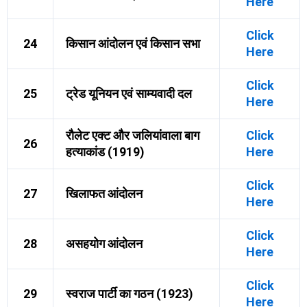
Here
Click
24
किसान आंदोलन एवं किसान सभा
Here
Click
25
ट्रेड यूनियन एवं साम्यवादी दल
Here
रौलेट एक्ट और जलियांवाला बाग
Click
26
हत्याकांड (1919)
Here
Click
27
खिलाफत आंदोलन
Here
Click
28
असहयोग आंदोलन
Here
Click
29
स्वराज पार्टी का गठन (1923)
Here