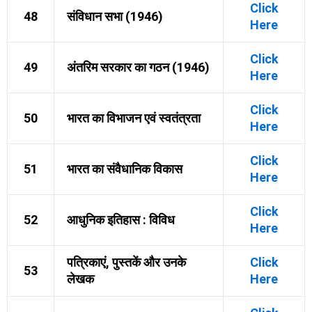
Click
48
संविधान सभा (1946)
Here
Click
49
अंतरिम सरकार का गठन (1946)
Here
Click
50
भारत का विभाजन एवं स्वतंत्रता
Here
Click
51
भारत का संवैधानिक विकास
Here
Click
52
आधुनिक इतिहास : विविध
Here
पत्रिकाएं, पुस्तकें और उनके
Click
53
लेखक
Here