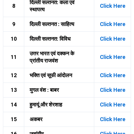
दिल्ली सल्तनत: कला एवं
8
Click Here
स्थापत्य
9
दिल्ली सल्तनत : साहित्य
Click Here
10
दिल्ली सल्तनत: विविध
Click Here
उत्तर भारत एवं दक्कन के
11
Click Here
प्रांतीय राजवंश
12
भक्ति एवं सूफी आंदोलन
Click Here
13
मुगल वंश : बाबर
Click Here
14
हुमायूं और शेरशाह
Click Here
15
अकबर
Click Here
16
जहांगीर
Click Here