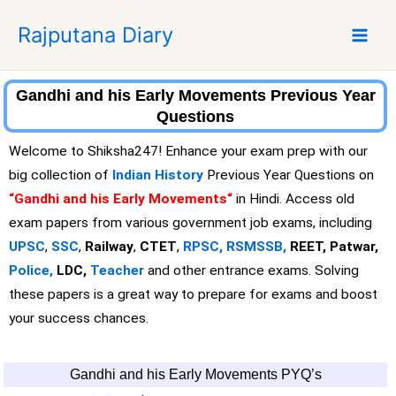
S
Rajputana Diary
k
i
p
t
Gandhi and his Early Movements Previous Year
o
Questions
c
Welcome to Shiksha247! Enhance your exam prep with our
o
big collection of
Indian History
Previous Year Questions on
n
“Gandhi and his Early Movements
“
in Hindi. Access old
t
e
exam papers from various government job exams, including
n
UPSC
,
SSC
,
Railway
,
CTET
,
RPSC,
RSMSSB,
REET, Patwar,
t
Police,
LDC,
Teacher
and other entrance exams. Solving
these papers is a great way to prepare for exams and boost
your success chances.
Gandhi and his Early Movements PYQ’s