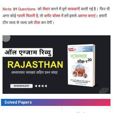
Note:
इन
Questions
को
तैयार
करने में पूर्ण
सावधानी
बरती गई है। फिर भी
अगर कोई
गलती मिलती है
, तो
कमेंट बॉक्स
में हमें इससे
अवगत कराएं।
हमारी
टीम जल्द से जल्द उसे
ठीक
कर देगी।
Solved Papers