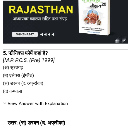
5. फीनिक्स फॉर्म कहां है?
[M.P. P.C.S. (Pre) 1999]
(अ) सूरतगढ़
(ब) एसेक्स (इंग्लैंड)
(स) डरबन (द. अफ्रीका)
(द) कम्पाला
View Answer with Explanation
उत्तर: (स) डरबन (द. अफ्रीका)