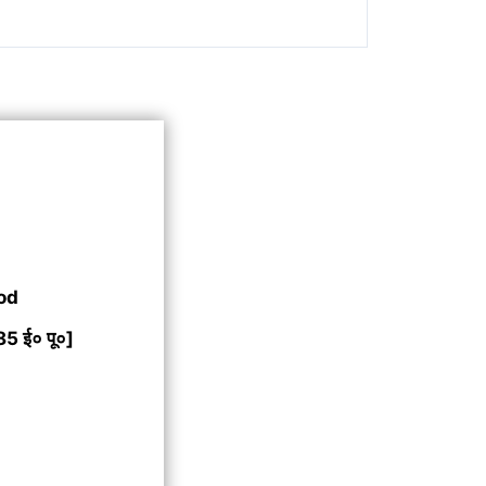
od
85 ई० पू०]