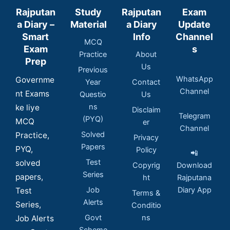
Rajputan
Study
Rajputan
Exam
a Diary –
Material
a Diary
Update
Smart
Info
Channel
MCQ
Exam
s
Practice
About
Prep
Us
Previous
WhatsApp
Governme
Year
Contact
Channel
nt Exams
Questio
Us
ns
ke liye
Disclaim
Telegram
(PYQ)
MCQ
er
Channel
Solved
Practice,
Privacy
Papers
PYQ,
Policy
📲
Test
solved
Copyrig
Download
Series
papers,
ht
Rajputana
Job
Diary App
Test
Terms &
Alerts
Series,
Conditio
Govt
ns
Job Alerts