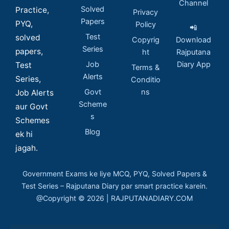
Channel
Solved
Practice,
Privacy
Papers
PYQ,
Policy
📲
Test
solved
Copyrig
Download
Series
papers,
ht
Rajputana
Job
Diary App
Test
Terms &
Alerts
Series,
Conditio
Govt
ns
Job Alerts
Scheme
aur Govt
s
Schemes
Blog
ek hi
jagah.
Government Exams ke liye MCQ, PYQ, Solved Papers &
Test Series – Rajputana Diary par smart practice karein.
@Copyright © 2026 | RAJPUTANADIARY.COM