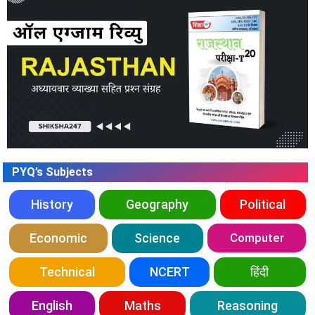
PYQ’s Subjects
History
Geography
Political
Economic
Science
Computer
Technical
NCERT
हिंदी
English
Maths
Reasoning