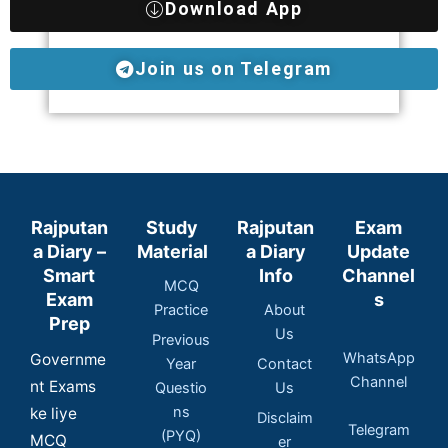
Download App
Join us on Telegram
Rajputan
Study
Rajputan
Exam
a Diary –
Material
a Diary
Update
Smart
Info
Channel
MCQ
Exam
s
Practice
About
Prep
Us
Previous
WhatsApp
Governme
Year
Contact
Channel
nt Exams
Questio
Us
ns
ke liye
Disclaim
Telegram
(PYQ)
MCQ
er