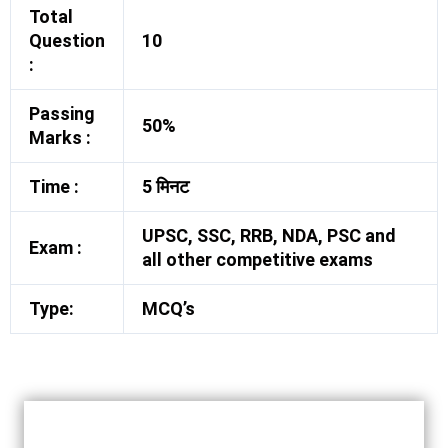
Total
Question
10
:
Passing
50%
Marks :
Time :
5 मिनट
UPSC, SSC, RRB, NDA, PSC and
Exam :
all other competitive exams
Type:
MCQ’s