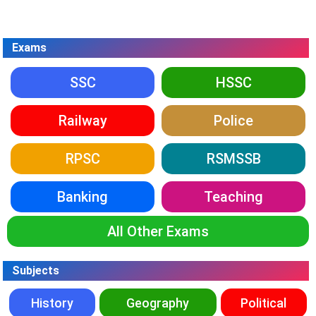
Exams
SSC
HSSC
Railway
Police
RPSC
RSMSSB
Banking
Teaching
All Other Exams
Subjects
History
Geography
Political