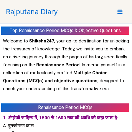
S
Rajputana Diary
k
i
p
Top Renaissance Period MCQs & Objective Questions
t
o
Welcome to
Shiksha247
, your go-to destination for unlocking
c
the treasures of knowledge. Today, we invite you to embark
o
on a riveting journey through the pages of history, specifically
n
focusing on the
Renaissance Period
. Immerse yourself in a
t
collection of meticulously crafted
Multiple Choice
e
Questions (MCQs) and objective questions
, designed to
n
t
enrich your understanding of this transformative era.
Renaissance Period MCQs
1. अंग्रेजी साहित्य में, 1500 से 1600 तक की अवधि को कहा जाता है:
A. पुनर्जागरण काल