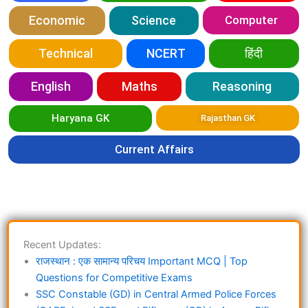
Economic
Science
Computer
Technical
NCERT
हिंदी
English
Maths
Reasoning
Haryana GK
Rajasthan GK
Current Affairs
Recent Updates:
राजस्थान : एक सामान्य परिचय Important MCQ | Top
Questions for Competitive Exams
SSC Constable (GD) in Central Armed Police Forces