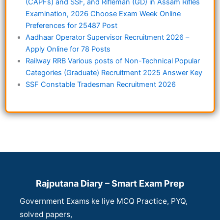
(CAPFs) and SSF, and Rifleman (GD) in Assam Rifles
Examination, 2026 Choose Exam Week Online
Preferences for 25487 Post
Aadhaar Operator Supervisor Recruitment 2026 –
Apply Online for 78 Posts
Railway RRB Various posts of Non-Technical Popular
Categories (Graduate) Recruitment 2025 Answer Key
SSF Constable Tradesman Recruitment 2026
Rajputana Diary – Smart Exam Prep
Government Exams ke liye MCQ Practice, PYQ,
solved papers,