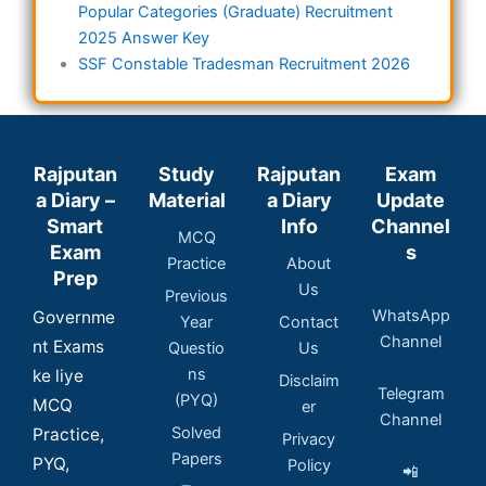
Popular Categories (Graduate) Recruitment
2025 Answer Key
SSF Constable Tradesman Recruitment 2026
Rajputan
Study
Rajputan
Exam
a Diary –
Material
a Diary
Update
Smart
Info
Channel
MCQ
Exam
s
Practice
About
Prep
Us
Previous
WhatsApp
Governme
Year
Contact
Channel
nt Exams
Questio
Us
ns
ke liye
Disclaim
Telegram
(PYQ)
MCQ
er
Channel
Solved
Practice,
Privacy
Papers
PYQ,
Policy
📲