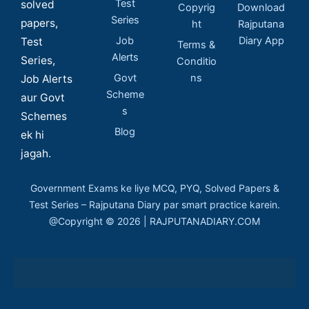
Test
solved
Copyrig
Download
Series
papers,
ht
Rajputana
Job
Diary App
Test
Terms &
Alerts
Series,
Conditio
Govt
ns
Job Alerts
Scheme
aur Govt
s
Schemes
Blog
ek hi
jagah.
Government Exams ke liye MCQ, PYQ, Solved Papers &
Test Series – Rajputana Diary par smart practice karein.
@Copyright © 2026 | RAJPUTANADIARY.COM