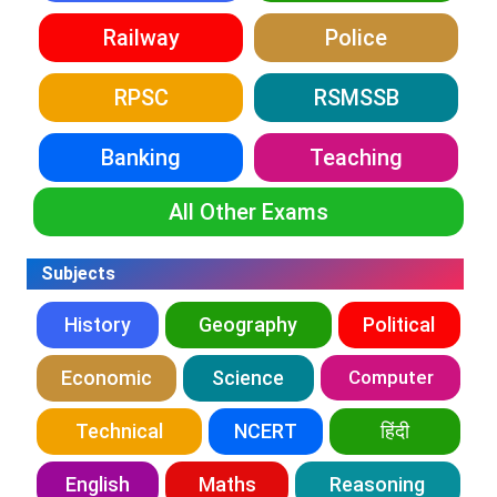
Railway
Police
RPSC
RSMSSB
Banking
Teaching
All Other Exams
Subjects
History
Geography
Political
Economic
Science
Computer
Technical
NCERT
हिंदी
English
Maths
Reasoning