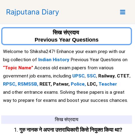
S
Rajputana Diary
k
i
p
t
सिख संप्रदाय
o
Previous Year Questions
c
Welcome to Shiksha247! Enhance your exam prep with our
o
big collection of
Indian History
Previous Year Questions on
n
“
T
opic Name”
Access old exam papers from various
t
e
government job exams, including
UPSC
,
SSC
,
Railway
,
CTET
,
n
RPSC,
RSMSSB,
REET, Patwar,
Police,
LDC,
Teacher
t
and other entrance exams. Solving these papers is a great
way to prepare for exams and boost your success chances.
सिख संप्रदाय
गुरु नानक ने अपना उत्तराधिकारी किसे नियुक्त किया था?