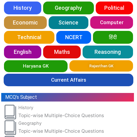
History
Geography
Political
Economic
Science
Computer
Technical
NCERT
हिंदी
English
Maths
Reasoning
Haryana GK
Rajasthan GK
Current Affairs
MCQ’s Subject
History
Topic-wise Multiple-Choice Questions
Geography
Topic-wise Multiple-Choice Questions