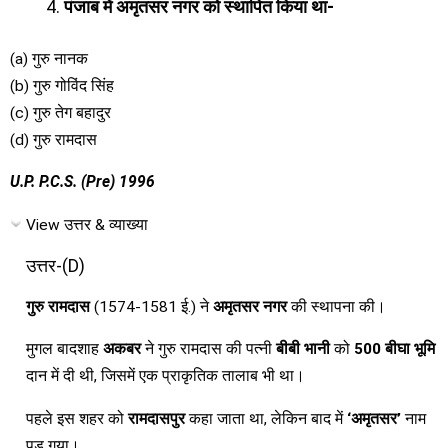
पंजाब में अमृतसर नगर को स्थापित किया था-
(a) गुरु नानक
(b) गुरु गोविंद सिंह
(c) गुरु तेग बहादुर
(d) गुरु रामदास
U.P. P.C.S. (Pre) 1996
View उत्तर & व्याख्या
उत्तर-(D)
गुरु रामदास
(1574-1581 ई.) ने
अमृतसर नगर
की स्थापना की।
मुगल बादशाह
अकबर
ने गुरु रामदास की पत्नी
बीबी भानी
को
500 बीघा भूमि
दान में दी थी, जिसमें एक प्राकृतिक तालाब भी था।
पहले इस शहर को
रामदासपुर
कहा जाता था, लेकिन बाद में
‘अमृतसर’
नाम
पड़ गया।