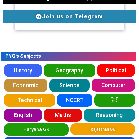
Join us on Telegram
PYQ’s Subjects
History
Geography
Political
Economic
Science
Computer
Technical
NCERT
हिंदी
English
Maths
Reasoning
Haryana GK
Rajasthan GK