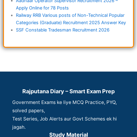
Aadhaar Operator Supervisor Recruitment 2026 –
Apply Online for 78 Posts
Railway RRB Various posts of Non-Technical Popular
Categories (Graduate) Recruitment 2025 Answer Key
SSF Constable Tradesman Recruitment 2026
Rajputana Diary – Smart Exam Prep
Government Exams ke liye MCQ Practice, PYQ,
solved papers,
Test Series, Job Alerts aur Govt Schemes ek hi
jagah.
Study Material