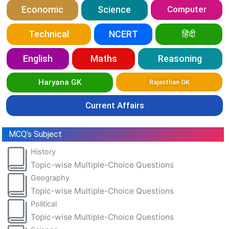
Economic
Science
Computer
Technical
NCERT
हिंदी
English
Maths
Reasoning
Haryana GK
Rajasthan GK
Current Affairs
MCQ’s Subject
History
Topic-wise Multiple-Choice Questions
Geography
Topic-wise Multiple-Choice Questions
Political
Topic-wise Multiple-Choice Questions