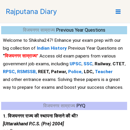
S
Rajputana Diary
k
i
p
विजयनगर साम्राज्य
Previous Year Questions
t
o
Welcome to Shiksha247! Enhance your exam prep with our
c
big collection of
Indian History
Previous Year Questions on
o
“
विजयनगर साम्राज्य”
Access old exam papers from various
n
government job exams, including
UPSC
,
SSC
,
Railway
,
CTET
,
t
RPSC,
RSMSSB,
REET, Patwar,
Police,
LDC,
Teacher
e
and other entrance exams. Solving these papers is a great
n
t
way to prepare for exams and boost your success chances.
विजयनगर साम्राज्य
PYQ
1. विजयनगर राज्य की स्थापना किसने की थी?
[Uttarakhand P.C.S. (Pre) 2004]