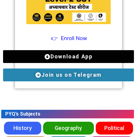
👉
Enroll Now
Download App
Join us on Telegram
PYQ’s Subjects
History
Geography
Political