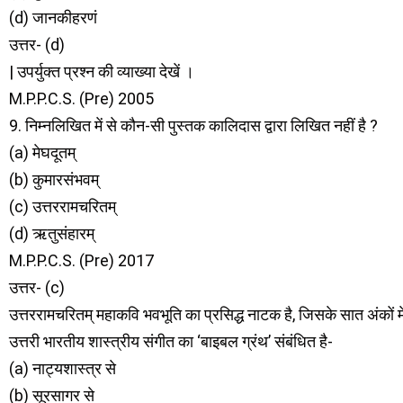
(d) जानकीहरणं
उत्तर- (d)
| उपर्युक्त प्रश्न की व्याख्या देखें ।
M.P.P.C.S. (Pre) 2005
9. निम्नलिखित में से कौन-सी पुस्तक कालिदास द्वारा लिखित नहीं है ?
(a) मेघदूतम्
(b) कुमारसंभवम्
(c) उत्तररामचरितम्
(d) ऋतुसंहारम्
M.P.P.C.S. (Pre) 2017
उत्तर- (c)
उत्तररामचरितम् महाकवि भवभूति का प्रसिद्ध नाटक है, जिसके सात अंकों 
उत्तरी भारतीय शास्त्रीय संगीत का ‘बाइबल ग्रंथ’ संबंधित है-
(a) नाट्यशास्त्र से
(b) सूरसागर से