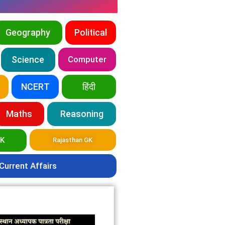
Geography
Political
Science
Computer
NCERT
हिंदी
Maths
Reasoning
GK
Rajasthan GK
Current Affairs