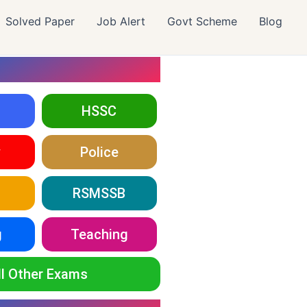
Solved Paper
Job Alert
Govt Scheme
Blog
HSSC
y
Police
RSMSSB
g
Teaching
ll Other Exams