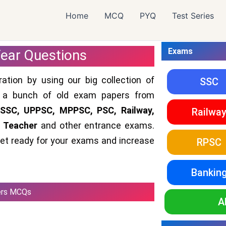
Home
MCQ
PYQ
Test Series
Exams
Year Questions
ation by using our big collection of
SSC
 a bunch of old exam papers from
SC, UPPSC, MPPSC, PSC, Railway,
Railwa
, Teacher
and other entrance exams.
et ready for your exams and increase
RPSC
Bankin
ters MCQs
A