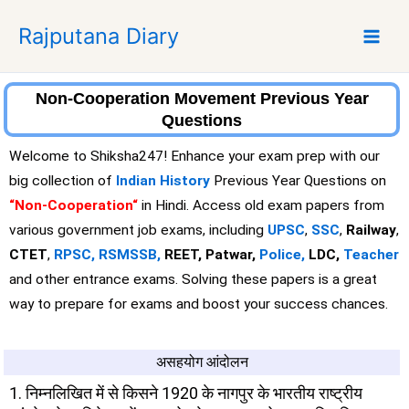
S
Rajputana Diary
k
i
p
t
Non-Cooperation Movement Previous Year
o
Questions
c
Welcome to Shiksha247! Enhance your exam prep with our
o
big collection of
Indian History
Previous Year Questions on
n
“Non-Cooperation
“
in Hindi. Access old exam papers from
t
e
various government job exams, including
UPSC
,
SSC
,
Railway
,
n
CTET
,
RPSC,
RSMSSB,
REET, Patwar,
Police,
LDC,
Teacher
t
and other entrance exams. Solving these papers is a great
way to prepare for exams and boost your success chances.
असहयोग आंदोलन
1. निम्नलिखित में से किसने 1920 के नागपुर के भारतीय राष्ट्रीय