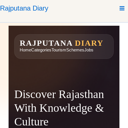
Skip
Rajputana Diary
to
content
RAJPUTANA
DIARY
Home
Categories
Tourism
Schemes
Jobs
Discover Rajasthan
With Knowledge &
Culture