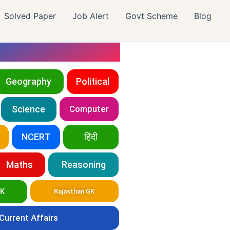
Solved Paper
Job Alert
Govt Scheme
Blog
Geography
Political
Science
Computer
NCERT
हिंदी
Maths
Reasoning
GK
Rajasthan GK
Current Affairs