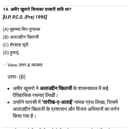
19. अमीर खुसरो किसका दरबारी कवि था?
[U.P. P.C.S. (Pre) 1995]
(A) मुहम्मद बिन तुगलक
(B) अलाउद्दीन खिलजी
(C) शेरशाह सूरी
(D) हुमायूं
View उत्तर & व्याख्या
उत्तर- (B)
अमीर खुसरो ने
अलाउद्दीन खिलजी
के शासनकाल में कई
ऐतिहासिक रचनाएं लिखीं।
उन्होंने फारसी में
‘तारीख-ए-अलाई’
नामक ग्रंथ लिखा, जिसमें
अलाउद्दीन खिलजी के प्रशासन और विजय अभियानों का वर्णन
किया गया है।