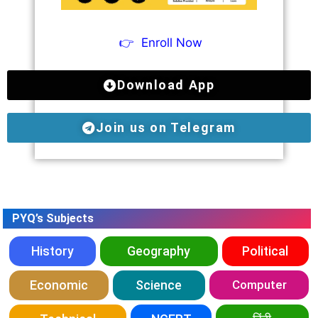
👉
Enroll Now
Download App
Join us on Telegram
PYQ’s Subjects
History
Geography
Political
Economic
Science
Computer