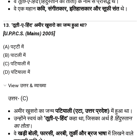
वे
तूती-ए-हिंद
(हिंदुस्तान का तोता) के नाम से प्रसिद्ध थे।
वे एक महान
कवि, संगीतकार, इतिहासकार और सूफी संत
थे।
13. ‘तूती-ए-हिंद’ अमीर खुसरो का जन्म हुआ था?
[U.P.P.C.S. (Mains) 2005]
(A) पट्टी में
(B) पाटली में
(C) पटियाली में
(D) पटियाला में
View उत्तर & व्याख्या
उत्तर- (C)
अमीर खुसरो का जन्म
पटियाली (एटा, उत्तर प्रदेश)
में हुआ था।
उन्होंने स्वयं को
‘तूती-ए-हिंद’
कहा था, जिसका अर्थ है
हिंदुस्तान
का तोता
।
वे
खड़ी बोली, फारसी, अरबी, तुर्की और ब्रज भाषा
में लिखने वाले