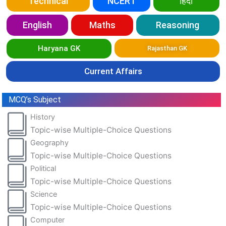
Technical
NCERT
हिंदी
English
Maths
Reasoning
Haryana GK
Rajasthan GK
Current Affairs
MCQ’s Subject
History
Topic-wise Multiple-Choice Questions
Geography
Topic-wise Multiple-Choice Questions
Political
Topic-wise Multiple-Choice Questions
Science
Topic-wise Multiple-Choice Questions
Computer