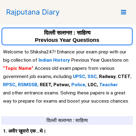
S
Rajputana Diary
k
i
p
t
दिल्ली सल्तनत : साहित्य
o
Previous Year Questions
c
Welcome to Shiksha247! Enhance your exam prep with our
o
big collection of
Indian History
Previous Year Questions on
n
“
T
opic Name”
Access old exam papers from various
t
e
government job exams, including
UPSC
,
SSC
,
Railway
,
CTET
,
n
RPSC,
RSMSSB,
REET, Patwar,
Police,
LDC,
Teacher
t
and other entrance exams. Solving these papers is a great
way to prepare for exams and boost your success chances.
दिल्ली सल्तनत : साहित्य
1. अमीर खुसरो एक…थे।