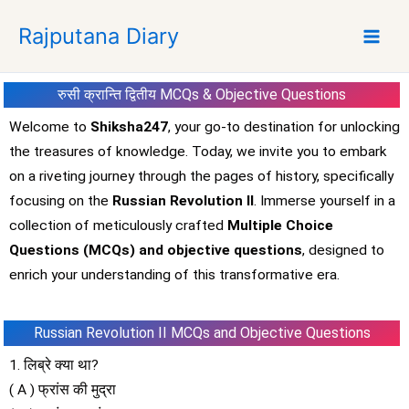
S
Rajputana Diary
k
i
p
रुसी क्रान्ति द्वितीय MCQs & Objective Questions
t
o
Welcome to
Shiksha247
, your go-to destination for unlocking
c
the treasures of knowledge. Today, we invite you to embark
o
on a riveting journey through the pages of history, specifically
n
focusing on the
Russian Revolution II
. Immerse yourself in a
t
collection of meticulously crafted
Multiple Choice
e
Questions (MCQs) and objective questions
, designed to
n
t
enrich your understanding of this transformative era.
Russian Revolution II MCQs and Objective Questions
1. लिब्रे क्या था?
( A ) फ्रांस की मुद्रा