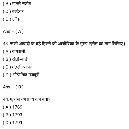
( B ) मानते स्कीम
( C ) वल्टेयर
( D ) लॉक
Ans – ( A )
43. रूसी आबादी के बड़े हिस्से की आजीविका के मुख्य स्रोत का नाम लिखिए।
( A ) बागवानी
( B ) खेती-बाड़ी
( C ) मछली-पालन
( D ) औद्योगिक मजदूरी
Ans – ( B )
44. फ्रांस गणराज्य कब बना?
( A ) 1789
( B ) 1793
( C ) 1791