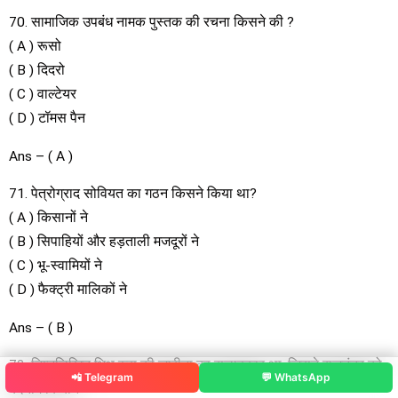
70. सामाजिक उपबंध नामक पुस्तक की रचना किसने की ?
( A ) रूसो
( B ) दिदरो
( C ) वाल्टेयर
( D ) टॉमस पैन
Ans – ( A )
71. पेत्रोग्राद सोवियत का गठन किसने किया था?
( A ) किसानों ने
( B ) सिपाहियों और हड़ताली मजदूरों ने
( C ) भू-स्वामियों ने
( D ) फैक्ट्री मालिकों ने
Ans – ( B )
72. निम्नलिखित भिक्षु रुस की जारीना का सलाहकार था, जिसने राजतंत्र को
📲 Telegram
💬 WhatsApp
बदनाम किया ?