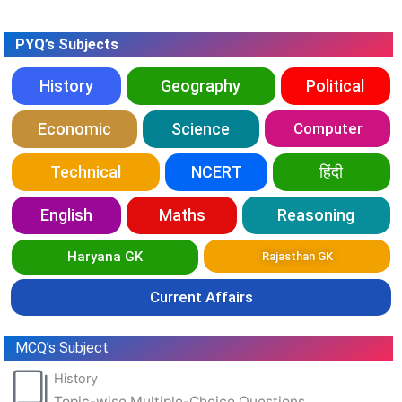
PYQ’s Subjects
History
Geography
Political
Economic
Science
Computer
Technical
NCERT
हिंदी
English
Maths
Reasoning
Haryana GK
Rajasthan GK
Current Affairs
MCQ’s Subject
History
Topic-wise Multiple-Choice Questions