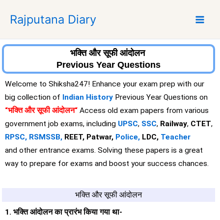
S
Rajputana Diary
k
i
p
t
भक्ति और सूफी आंदोलन
o
Previous Year Questions
c
Welcome to Shiksha247! Enhance your exam prep with our
o
big collection of
Indian History
Previous Year Questions on
n
“भक्ति और सूफी आंदोलन
“
Access old exam papers from various
t
e
government job exams, including
UPSC
,
SSC
,
Railway
,
CTET
,
n
RPSC,
RSMSSB,
REET, Patwar,
Police,
LDC,
Teacher
t
and other entrance exams. Solving these papers is a great
way to prepare for exams and boost your success chances.
भक्ति और सूफी आंदोलन
1. भक्ति आंदोलन का प्रारंभ किया गया था-