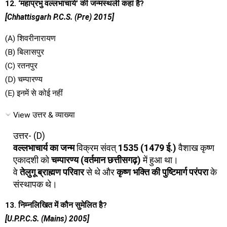
12. ‘महाप्रभु वल्लभाचार्य’ की जन्मस्थली कहां है?
[Chhattisgarh P.C.S. (Pre) 2015]
(A) शिवरीनारायण
(B) बिलासपुर
(C) रतनपुर
(D) चम्पारण्य
(E) इनमें से कोई नहीं
View उत्तर & व्याख्या
उत्तर- (D)
वल्लभाचार्य का जन्म
विक्रम संवत्
1535 (1479 ई.)
वैशाख कृष्ण
एकादशी को
चम्पारण्य (वर्तमान छत्तीसगढ़)
में हुआ था।
वे
तेलुगू ब्राह्मण परिवार
से थे और
कृष्ण भक्ति की पुष्टिमार्ग परंपरा
के
संस्थापक थे।
13. निम्नलिखित में कौन सुमेलित है?
[U.P.P.C.S. (Mains) 2005]