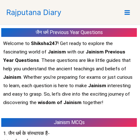
S
Rajputana Diary
k
i
p
जैन धर्म Previous Year Questions
t
o
Welcome to
Shiksha247
! Get ready to explore the
c
fascinating world of
Jainism
with our
Jainism Previous
o
Year Questions
. These questions are like little guides that
n
help you understand the ancient teachings and beliefs of
t
Jainism
. Whether you’re preparing for exams or just curious
e
to learn, each question is here to make
Jainism
interesting
n
t
and easy to grasp. So, let’s dive into the exciting journey of
discovering the
wisdom of Jainism
together!
Jainism MCQs
1. जैन धर्म के संस्थापक हैं-