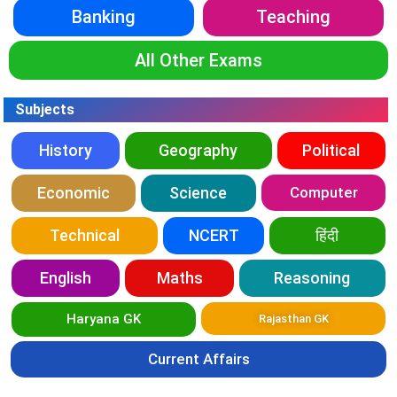
Banking
Teaching
All Other Exams
Subjects
History
Geography
Political
Economic
Science
Computer
Technical
NCERT
हिंदी
English
Maths
Reasoning
Haryana GK
Rajasthan GK
Current Affairs