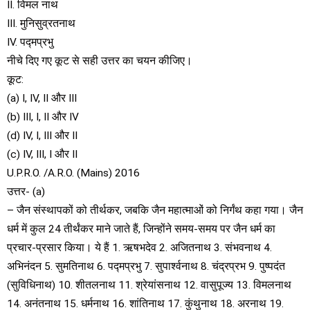
II. विमल नाथ
III. मुनिसुव्रतनाथ
IV. पद्मप्रभु
नीचे दिए गए कूट से सही उत्तर का चयन कीजिए।
कूट:
(a) I, IV, II और III
(b) III, I, II और IV
(d) IV, I, III और II
(c) IV, III, I और II
U.P.R.O. /A.R.O. (Mains) 2016
उत्तर- (a)
– जैन संस्थापकों को तीर्थकर, जबकि जैन महात्माओं को निर्गंथ कहा गया। जैन
धर्म में कुल 24 तीर्थंकर माने जाते हैं, जिन्होंने समय-समय पर जैन धर्म का
प्रचार-प्रसार किया। ये हैं 1. ऋषभदेव 2. अजितनाथ 3. संभवनाथ 4.
अभिनंदन 5. सुमतिनाथ 6. पद्मप्रभु 7. सुपार्श्वनाथ 8. चंद्रप्रभ 9. पुष्पदंत
(सुविधिनाथ) 10. शीतलनाथ 11. श्रेयांसनाथ 12. वासुपूज्य 13. विमलनाथ
14. अनंतनाथ 15. धर्मनाथ 16. शांतिनाथ 17. कुंथुनाथ 18. अरनाथ 19.