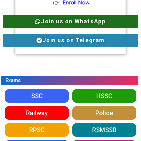
👉
Enroll Now
Join us on WhatsApp
Join us on Telegram
Exams
SSC
HSSC
Railway
Police
RPSC
RSMSSB