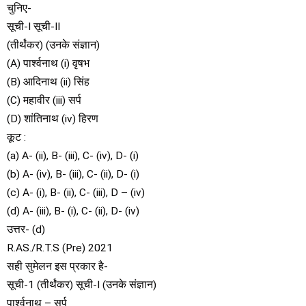
चुनिए-
सूची-I सूची-II
(तीर्थंकर) (उनके संज्ञान)
(A) पार्श्वनाथ (i) वृषभ
(B) आदिनाथ (ii) सिंह
(C) महावीर (iii) सर्प
(D) शांतिनाथ (iv) हिरण
कूट :
(a) A- (ii), B- (iii), C- (iv), D- (i)
(b) A- (iv), B- (iii), C- (ii), D- (i)
(c) A- (i), B- (ii), C- (iii), D – (iv)
(d) A- (iii), B- (i), C- (ii), D- (iv)
उत्तर- (d)
R.AS./R.T.S (Pre) 2021
सही सुमेलन इस प्रकार है-
सूची-1 (तीर्थंकर) सूची-I (उनके संज्ञान)
पार्श्वनाथ – सर्प