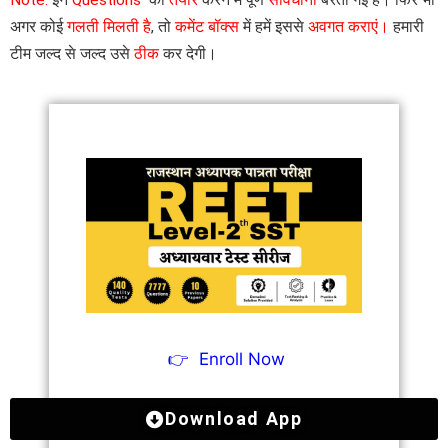
Note:
इन
Questions
को
तैयार
करने में पूर्ण
सावधानी
बरती गई है। फिर भी
अगर कोई
गलती मिलती है
, तो
कमेंट बॉक्स
में हमें इससे
अवगत कराएं।
हमारी
टीम जल्द से जल्द उसे
ठीक
कर देगी।
👉
Enroll Now
Download App