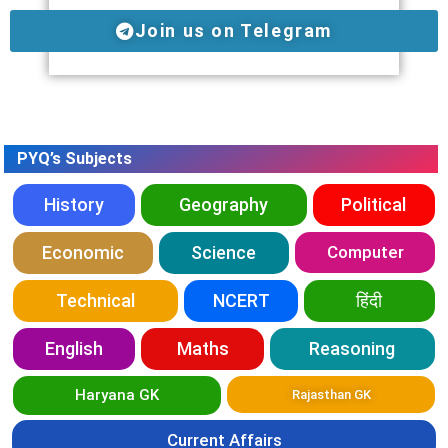
Join us on Telegram
PYQ’s Subjects
History
Geography
Political
Economic
Science
Computer
Technical
NCERT
हिंदी
English
Maths
Reasoning
Haryana GK
Rajasthan GK
Current Affairs