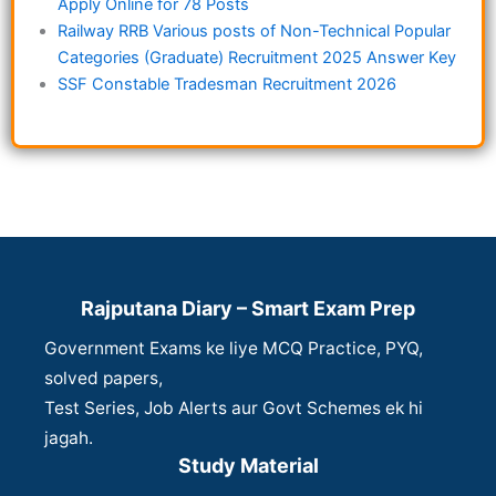
Apply Online for 78 Posts
Railway RRB Various posts of Non-Technical Popular
Categories (Graduate) Recruitment 2025 Answer Key
SSF Constable Tradesman Recruitment 2026
Rajputana Diary – Smart Exam Prep
Government Exams ke liye MCQ Practice, PYQ,
solved papers,
Test Series, Job Alerts aur Govt Schemes ek hi
jagah.
Study Material