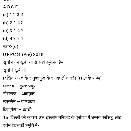
A B C D
(a) 1 2 3 4
(b) 2 1 4 3
(c) 3 1 4 2
(d) 4 3 2 1
उत्तर-(c)
U.P.P.C.S. (Pre) 2018
सूची-I का सूची -II से सही सुमेलन है-
सूची-I सूची-II
(दक्षिण भारत के समुद्रगुप्त के समकालीन नरेश ) (उनके राज्य)
धनंजय – कुस्तलपुर
नीलराज – अवमुक्त
उग्रसेन – पालक्का
विष्णुगोपा – कांची
16. दिल्ली की कुव्वत-उल-इस्लाम मस्जिद के प्रांगण में उन्नत प्रसिद्ध लौह
स्तंभ किसकी स्मृति में-