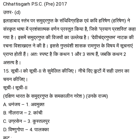
Chhattisgarh P.S.C. (Pre) 2017
उत्तर- (d)
इलाहाबाद स्तंभ पर समुद्रगुप्त के संधिविग्रहिक एवं कवि हरिषेण (हरिषेण) ने
संस्कृत भाषा में प्रशंसात्मक वर्णन प्रस्तुत किया है, जिसे ‘प्रयाग प्रशस्ति’ कहा
गया है। इसमें समुद्रगुप्त की विजयों का उल्लेख है। ‘देवीचंद्रगुप्तम’ नाटक की
रचना विशाखदत्त ने की है। इससे गुप्तवंशी शासक रामगुप्त के विषय में सूचनाएं
प्राप्त होती हैं। अतः स्पष्ट है कि कथन 1 और 3 सत्य हैं, जबकि कथन 2
असत्य है।
15. सूची-I को सूची-II से सुमेलित कीजिए। नीचे दिए कूटों में सही उत्तर का
चयन कीजिए।
सूची-I सूची-II
(दक्षिण भारत के समुद्रगुप्त के समकालीन नरेश ) (उनके राज्य)
A. धनंजय – 1. अवमुक्त
B. नीलराज – 2. कांची
C. उग्रसेन – 3. कुस्तलपुर
D. विष्णुगोपा – 4. पालक्का
कूट :