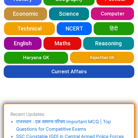
Economic
Science
Computer
Technical
NCERT
हिंदी
English
Maths
Reasoning
Haryana GK
Rajasthan GK
Current Affairs
Recent Updates:
राजस्थान : एक सामान्य परिचय Important MCQ | Top
Questions for Competitive Exams
SSC Constable (GD) in Central Armed Police Forces