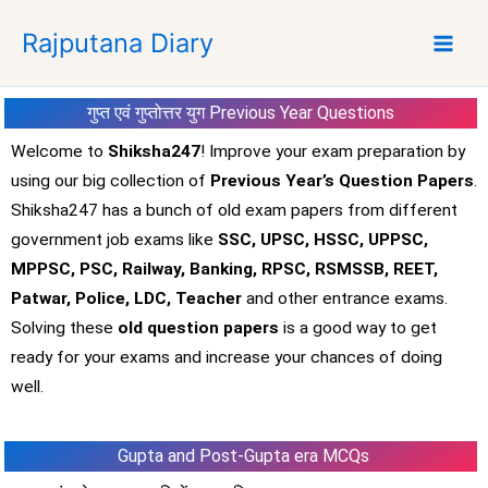
S
Rajputana Diary
k
i
p
गुप्त एवं गुप्तोत्तर युग
Previous Year Questions
t
o
Welcome to
Shiksha247
! Improve your exam preparation by
c
using our big collection of
Previous Year’s Question Papers
.
o
Shiksha247 has a bunch of old exam papers from different
n
government job exams like
SSC, UPSC, HSSC, UPPSC,
t
MPPSC, PSC, Railway, Banking, RPSC, RSMSSB, REET,
e
Patwar, Police, LDC, Teacher
and other entrance exams.
n
t
Solving these
old question papers
is a good way to get
ready for your exams and increase your chances of doing
well.
Gupta and Post-Gupta era MCQs