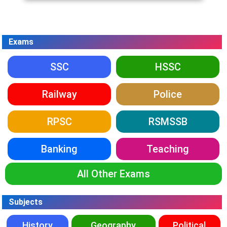
Exams
SSC
HSSC
Railway
Police
RPSC
RSMSSB
Banking
Teaching
All Other Exams
Subjects
History
Geography
Political