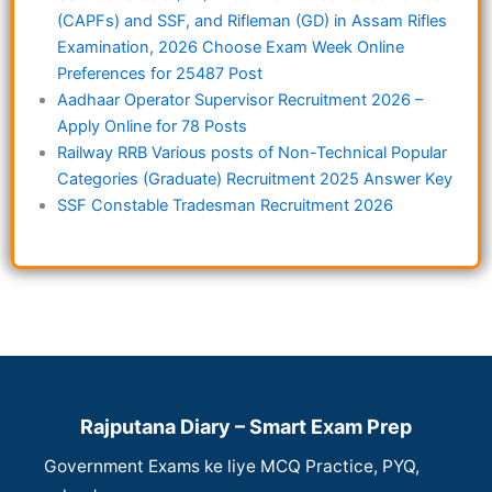
(CAPFs) and SSF, and Rifleman (GD) in Assam Rifles
Examination, 2026 Choose Exam Week Online
Preferences for 25487 Post
Aadhaar Operator Supervisor Recruitment 2026 –
Apply Online for 78 Posts
Railway RRB Various posts of Non-Technical Popular
Categories (Graduate) Recruitment 2025 Answer Key
SSF Constable Tradesman Recruitment 2026
Rajputana Diary – Smart Exam Prep
Government Exams ke liye MCQ Practice, PYQ,