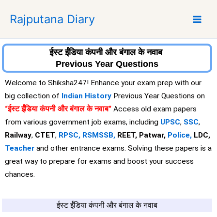
S
Rajputana Diary
k
i
p
t
ईस्ट ईंडिया कंपनी और बंगाल के नवाब
o
Previous Year Questions
c
Welcome to Shiksha247! Enhance your exam prep with our
o
big collection of
Indian History
Previous Year Questions on
n
“ईस्ट ईंडिया कंपनी और बंगाल के नवाब
“
Access old exam papers
t
e
from various government job exams, including
UPSC
,
SSC
,
n
Railway
,
CTET
,
RPSC,
RSMSSB,
REET, Patwar,
Police,
LDC,
t
Teacher
and other entrance exams. Solving these papers is a
great way to prepare for exams and boost your success
chances.
ईस्ट ईंडिया कंपनी और बंगाल के नवाब