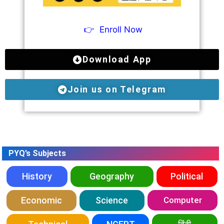
👉
Enroll Now
Download App
Join us on Telegram
PYQ’s Subjects
History
Geography
Political
Economic
Science
Computer