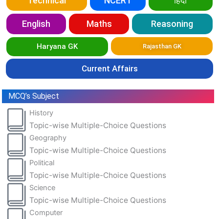
Technical
NCERT
हिंदी
English
Maths
Reasoning
Haryana GK
Rajasthan GK
Current Affairs
MCQ’s Subject
History
Topic-wise Multiple-Choice Questions
Geography
Topic-wise Multiple-Choice Questions
Political
Topic-wise Multiple-Choice Questions
Science
Topic-wise Multiple-Choice Questions
Computer