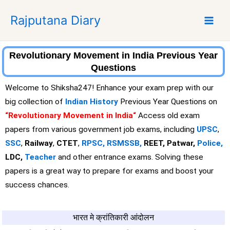
S
Rajputana Diary
k
i
p
t
Revolutionary Movement in India Previous Year
o
Questions
c
Welcome to Shiksha247! Enhance your exam prep with our
o
big collection of
Indian History
Previous Year Questions on
n
“Revolutionary Movement in India
“
Access old exam
t
e
papers from various government job exams, including
UPSC
,
n
SSC
,
Railway
,
CTET
,
RPSC,
RSMSSB,
REET, Patwar,
Police,
t
LDC,
Teacher
and other entrance exams. Solving these
papers is a great way to prepare for exams and boost your
success chances.
भारत मे क्रांतिकारी आंदोलन