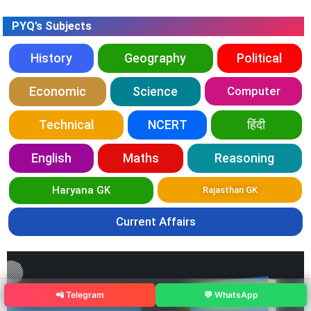
PYQ’s Subjects
History
Geography
Political
Economic
Science
Computer
Technical
NCERT
हिंदी
English
Maths
Reasoning
Haryana GK
Rajasthan GK
Current Affairs
📲 Telegram
💬 WhatsApp