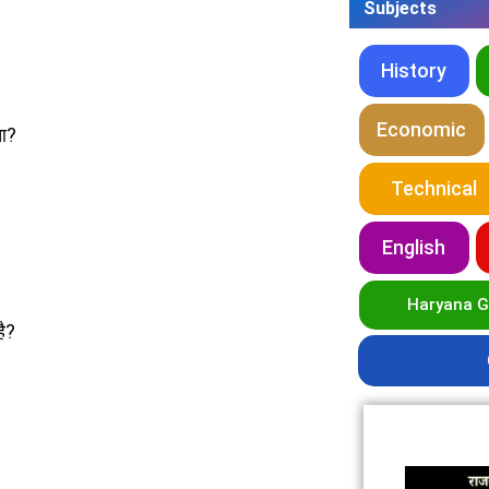
Subjects
History
Economic
ुआ?
Technical
English
Haryana 
है?