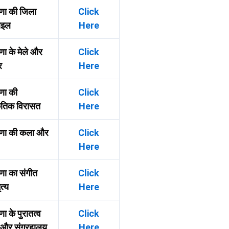
णा की जिला
Click
़ाइल
Here
णा के मेले और
Click
र
Here
णा की
Click
कृतिक विरासत
Here
ाणा की कला और
Click
Here
णा का संगीत
Click
त्य
Here
ा के पुरातत्व
Click
 और संग्रहालय
Here