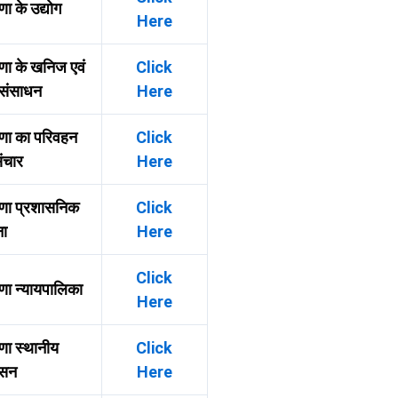
णा के उद्योग
Here
णा के खनिज एवं
Click
 संसाधन
Here
णा का परिवहन
Click
ंचार
Here
णा प्रशासनिक
Click
ना
Here
Click
णा न्यायपालिका
Here
णा स्थानीय
Click
ासन
Here