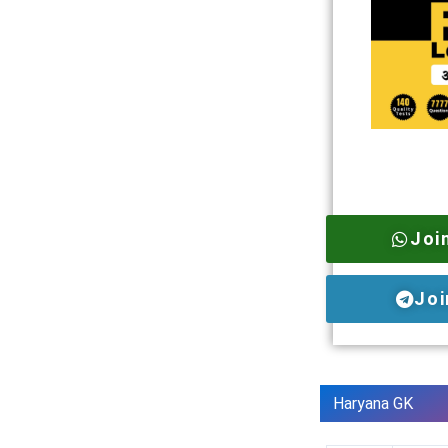
Joi
Joi
Haryana GK