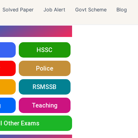
Solved Paper
Job Alert
Govt Scheme
Blog
HSSC
y
Police
RSMSSB
g
Teaching
ll Other Exams