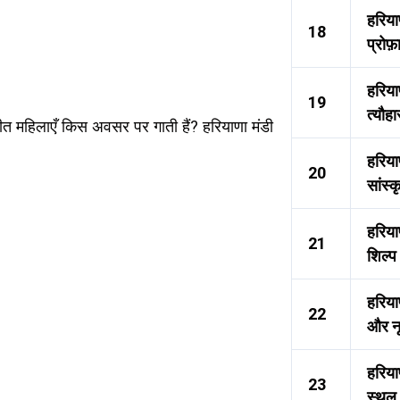
हरिया
18
प्रोफ
हरिया
19
त्यौहा
त महिलाएँ किस अवसर पर गाती हैं? हरियाणा मंडी
हरिया
20
सांस्
हरिय
21
शिल्प
हरिया
22
और नृ
हरियाण
23
स्थल