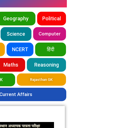
Geography
Political
Science
Computer
NCERT
हिंदी
Maths
Reasoning
GK
Rajasthan GK
Current Affairs