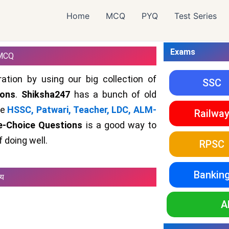
Home
MCQ
PYQ
Test Series
Exams
MCQ
ation by using our big collection of
SSC
ions
.
Shiksha247
has a bunch of old
ke
HSSC, Patwari, Teacher, LDC, ALM-
Railwa
le-Choice Questions
is a good way to
 doing well.
RPSC
Bankin
्य
A