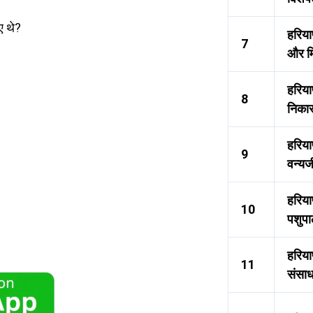
ए थे?
हरिया
7
और मि
हरिय
8
निकास
हरिया
9
वन्यज
हरियाण
10
पशुप
हरिया
11
संसा