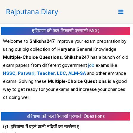
S
Rajputana Diary
k
i
p
हरियाणा की जल निकासी प्रणाली
MCQ
t
o
Welcome to
Shiksha247
, improve your exam preparation by
c
using our big collection of
Haryana
General Knowledge
o
Multiple-Choice Questions
.
Shiksha247
has a bunch of old
n
exam papers from different government
job
exams like
t
HSSC, Patwari, Teacher, LDC, ALM-SA
and other entrance
e
exams. Solving these
Multiple-Choice Questions
is a good
n
t
way to get ready for your exams and increase your chances
of doing well.
हरियाणा की जल निकासी प्रणाली
Questions
Q1. हरियाणा में बहने वाली नदियों का उल्लेख है