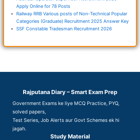
Apply Online for 78 Posts
Railway RRB Various posts of Non-Technical Popular
Categories (Graduate) Recruitment 2025 Answer Key
SSF Constable Tradesman Recruitment 2026
Rajputana Diary – Smart Exam Prep
Government Exams ke liye MCQ Practice, PYQ,
solved papers,
Test Series, Job Alerts aur Govt Schemes ek hi
jagah.
Study Material