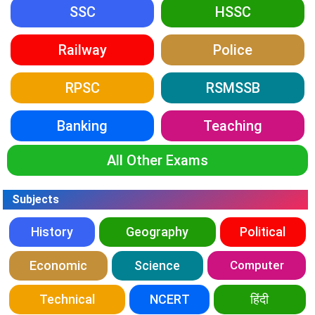
SSC
HSSC
Railway
Police
RPSC
RSMSSB
Banking
Teaching
All Other Exams
Subjects
History
Geography
Political
Economic
Science
Computer
Technical
NCERT
हिंदी