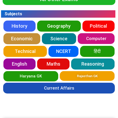
Subjects
History
Geography
Political
Economic
Science
Computer
Technical
NCERT
हिंदी
English
Maths
Reasoning
Haryana GK
Rajasthan GK
Current Affairs