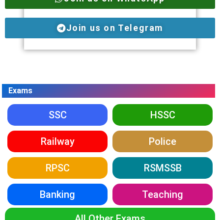
Join us on Telegram
Exams
SSC
HSSC
Railway
Police
RPSC
RSMSSB
Banking
Teaching
All Other Exams