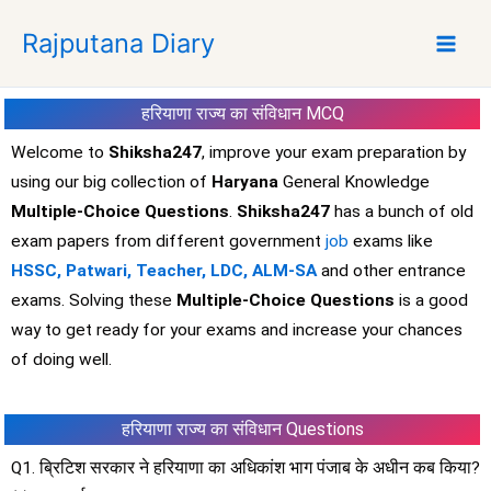
S
Rajputana Diary
k
i
p
हरियाणा राज्य का संविधान
MCQ
t
o
Welcome to
Shiksha247
, improve your exam preparation by
c
using our big collection of
Haryana
General Knowledge
o
Multiple-Choice Questions
.
Shiksha247
has a bunch of old
n
exam papers from different government
job
exams like
t
HSSC, Patwari, Teacher, LDC, ALM-SA
and other entrance
e
exams. Solving these
Multiple-Choice Questions
is a good
n
t
way to get ready for your exams and increase your chances
of doing well.
हरियाणा राज्य का संविधान
Questions
Q1. ब्रिटिश सरकार ने हरियाणा का अधिकांश भाग पंजाब के अधीन कब किया?