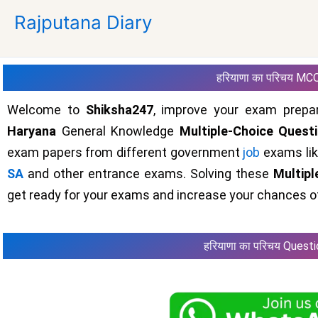
Skip
Rajputana Diary
to
content
हरियाणा का परिचय
MC
Welcome to
Shiksha247
, improve your exam prepar
Haryana
General Knowledge
Multiple-Choice Quest
exam papers from different government
job
exams li
SA
and other entrance exams. Solving these
Multip
get ready for your exams and increase your chances of
हरियाणा का परिचय
Questi