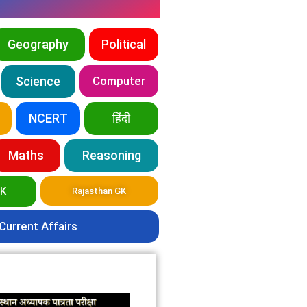
Geography
Political
Science
Computer
NCERT
हिंदी
Maths
Reasoning
GK
Rajasthan GK
Current Affairs