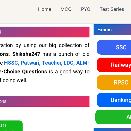
Home
MCQ
PYQ
Test Series
Exams
Q
ation by using our big collection of
SSC
ions
.
Shiksha247
has a bunch of old
ke
HSSC, Patwari, Teacher, LDC, ALM-
Railwa
le-Choice Questions
is a good way to
 doing well.
RPSC
Bankin
ons
A