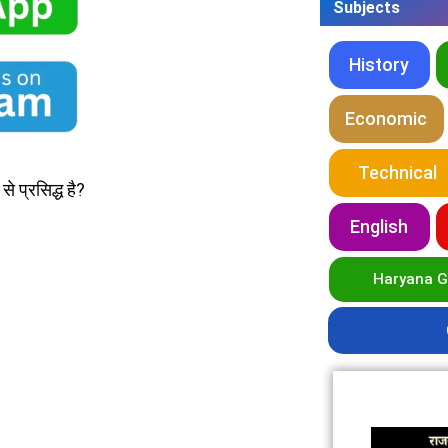
Subjects
History
Economic
Technical
े प्रसिद्ध है?
English
Haryana 