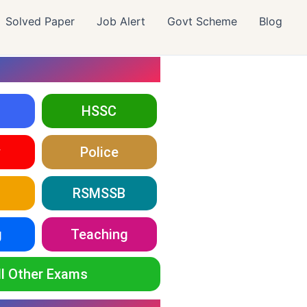
Solved Paper
Job Alert
Govt Scheme
Blog
HSSC
y
Police
RSMSSB
g
Teaching
ll Other Exams