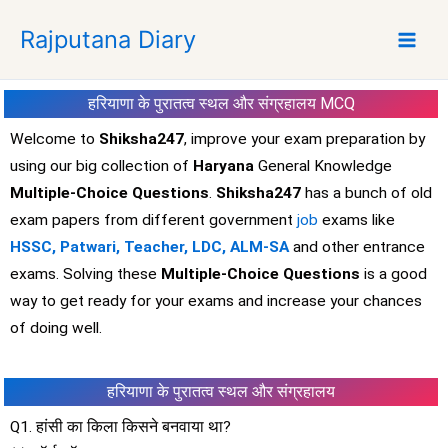
S
Rajputana Diary
k
i
p
हरियाणा के पुरातत्व स्थल और संग्रहालय
MCQ
t
o
Welcome to
Shiksha247
, improve your exam preparation by
c
using our big collection of
Haryana
General Knowledge
o
Multiple-Choice Questions
.
Shiksha247
has a bunch of old
n
exam papers from different government
job
exams like
t
HSSC, Patwari, Teacher, LDC, ALM-SA
and other entrance
e
exams. Solving these
Multiple-Choice Questions
is a good
n
t
way to get ready for your exams and increase your chances
of doing well.
हरियाणा के पुरातत्व स्थल और संग्रहालय
Q1. हांसी का किला किसने बनवाया था?