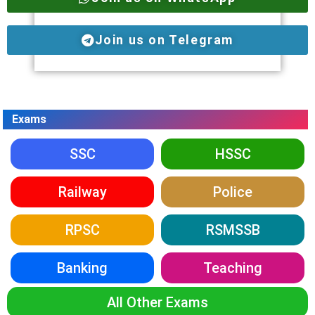
Join us on Telegram
Exams
SSC
HSSC
Railway
Police
RPSC
RSMSSB
Banking
Teaching
All Other Exams