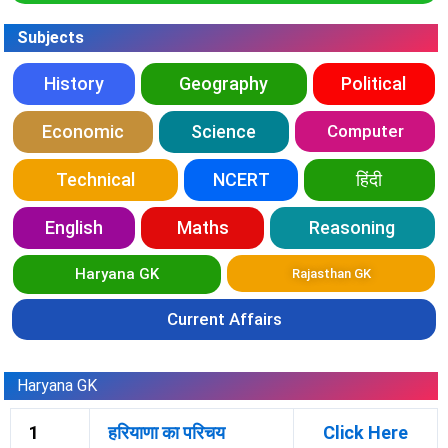
Subjects
History
Geography
Political
Economic
Science
Computer
Technical
NCERT
हिंदी
English
Maths
Reasoning
Haryana GK
Rajasthan GK
Current Affairs
Haryana GK
1
हरियाणा का परिचय
Click Here