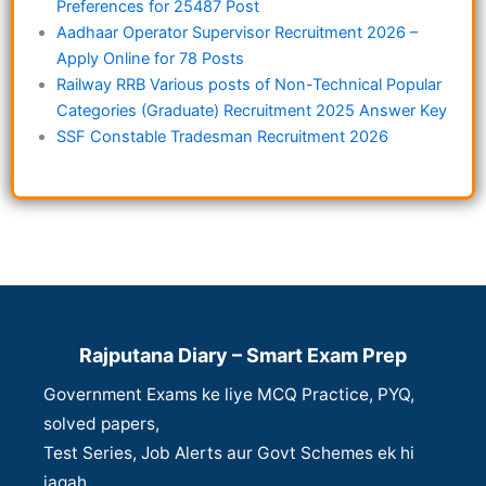
Preferences for 25487 Post
Aadhaar Operator Supervisor Recruitment 2026 –
Apply Online for 78 Posts
Railway RRB Various posts of Non-Technical Popular
Categories (Graduate) Recruitment 2025 Answer Key
SSF Constable Tradesman Recruitment 2026
Rajputana Diary – Smart Exam Prep
Government Exams ke liye MCQ Practice, PYQ,
solved papers,
Test Series, Job Alerts aur Govt Schemes ek hi
jagah.