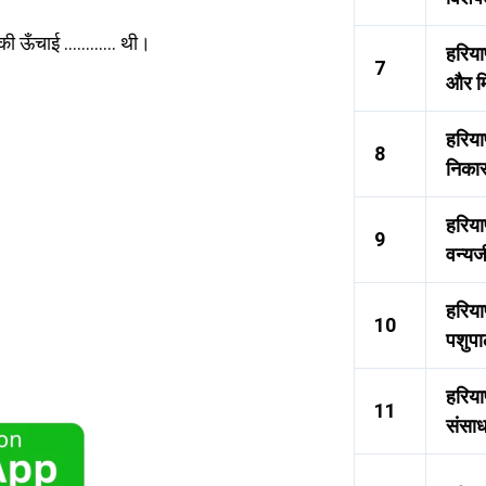
 जिसकी ऊँचाई ………… थी।
हरिया
7
और मि
हरिय
8
निकास
हरिया
9
वन्यज
हरियाण
10
पशुप
हरिया
11
संसा