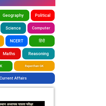
Geography
Political
Science
Computer
NCERT
हिंदी
Maths
Reasoning
GK
Rajasthan GK
Current Affairs