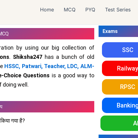
Home
MCQ
PYQ
Test Series
Exams
MCQ
ation by using our big collection of
SSC
ions
.
Shiksha247
has a bunch of old
ke
HSSC, Patwari, Teacher, LDC, ALM-
Railwa
le-Choice Questions
is a good way to
 doing well.
RPSC
Bankin
्प
त किया गया है?
A