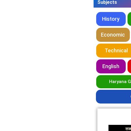
Subjects
History
Economic
Technical
English
Haryana 