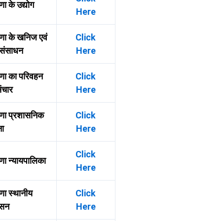
णा के उद्योग
Here
णा के खनिज एवं
Click
 संसाधन
Here
णा का परिवहन
Click
ंचार
Here
णा प्रशासनिक
Click
ना
Here
Click
णा न्यायपालिका
Here
णा स्थानीय
Click
ासन
Here