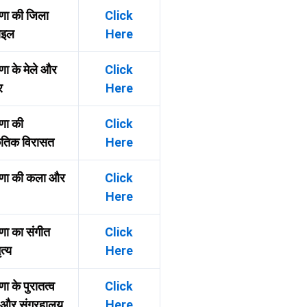
णा की जिला
Click
़ाइल
Here
णा के मेले और
Click
र
Here
णा की
Click
कृतिक विरासत
Here
ाणा की कला और
Click
Here
णा का संगीत
Click
त्य
Here
ा के पुरातत्व
Click
 और संग्रहालय
Here