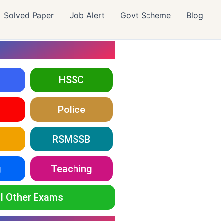
Solved Paper
Job Alert
Govt Scheme
Blog
HSSC
y
Police
RSMSSB
g
Teaching
ll Other Exams