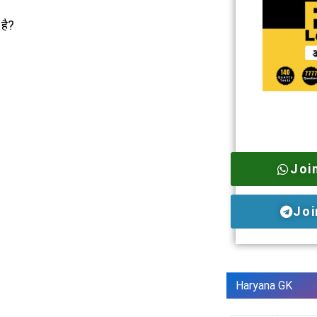
 है?
Joi
Joi
Haryana GK