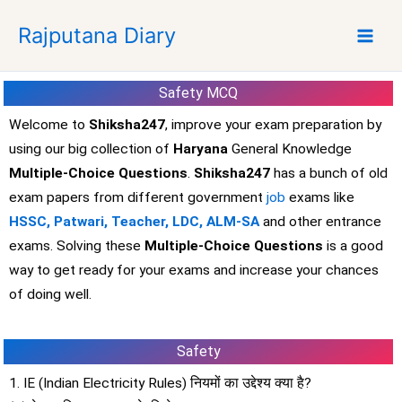
S
Rajputana Diary
k
i
p
Safety
MCQ
t
o
Welcome to
Shiksha247
, improve your exam preparation by
c
using our big collection of
Haryana
General Knowledge
o
Multiple-Choice Questions
.
Shiksha247
has a bunch of old
n
exam papers from different government
job
exams like
t
HSSC, Patwari, Teacher, LDC, ALM-SA
and other entrance
e
exams. Solving these
Multiple-Choice Questions
is a good
n
t
way to get ready for your exams and increase your chances
of doing well.
Safety
1. IE (Indian Electricity Rules) नियमों का उद्देश्य क्या है?