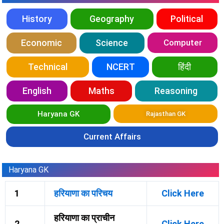
History
Geography
Political
Economic
Science
Computer
Technical
NCERT
हिंदी
English
Maths
Reasoning
Haryana GK
Rajasthan GK
Current Affairs
Haryana GK
1
हरियाणा का परिचय
Click Here
हरियाणा का प्राचीन
2
Click Here