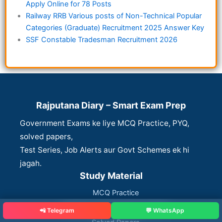
Apply Online for 78 Posts
Railway RRB Various posts of Non-Technical Popular
Categories (Graduate) Recruitment 2025 Answer Key
SSF Constable Tradesman Recruitment 2026
Rajputana Diary – Smart Exam Prep
Government Exams ke liye MCQ Practice, PYQ,
solved papers,
Test Series, Job Alerts aur Govt Schemes ek hi
jagah.
Study Material
MCQ Practice
Previous Year Questions (PYQ)
📲 Telegram
💬 WhatsApp