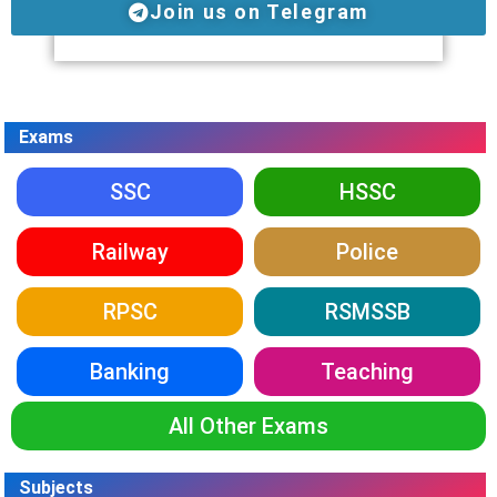
Join us on Telegram
Exams
SSC
HSSC
Railway
Police
RPSC
RSMSSB
Banking
Teaching
All Other Exams
Subjects