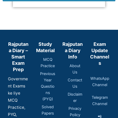
Rajputan
Study
Rajputan
Exam
a Diary –
Material
a Diary
Update
Smart
Info
Channel
MCQ
Exam
s
Practice
About
Prep
Us
Previous
WhatsApp
Governme
Year
Contact
Channel
nt Exams
Questio
Us
ns
ke liye
Disclaim
Telegram
(PYQ)
MCQ
er
Channel
Solved
Practice,
Privacy
Papers
PYQ,
Policy
📲