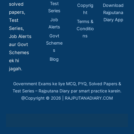
Test
solved
Copyrig
Download
Series
papers,
ht
Rajputana
Job
Diary App
Test
Terms &
Alerts
Series,
Conditio
Govt
ns
Job Alerts
Scheme
aur Govt
s
Schemes
Blog
ek hi
jagah.
Government Exams ke liye MCQ, PYQ, Solved Papers &
Test Series – Rajputana Diary par smart practice karein.
@Copyright © 2026 | RAJPUTANADIARY.COM