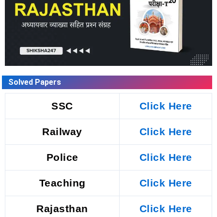
Solved Papers
SSC
Click Here
Railway
Click Here
Police
Click Here
Teaching
Click Here
Rajasthan
Click Here