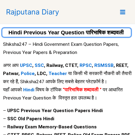
S
Rajputana Diary
k
i
p
t
Hindi Previous Year Question पारिभाषिक शब्दावली
o
Shiksha247 – Hindi Government Exam Question Papers,
c
Previous Year Papers & Preparation
o
n
अगर आप
UPSC
,
SSC
, Railway, CTET,
RPSC
,
RSMSSB
, REET,
t
Patwar,
Police
, LDC,
Teacher
या किसी भी सरकारी नौकरी की तैयारी
e
कर रहे हैं, Shiksha247 आपके लिए सबसे बेहतर प्लेटफ़ॉर्म है।
n
यहाँ आपको
Hindi
विषय के टॉपिक
“पारिभाषिक शब्दावली ”
पर आधारित
t
Previous Year Question के विस्तृत हल उपलब्ध है।
–
UPSC Previous Year Question Papers Hindi
–
SSC Old Papers Hindi
–
Railway Exam Memory-Based Questions