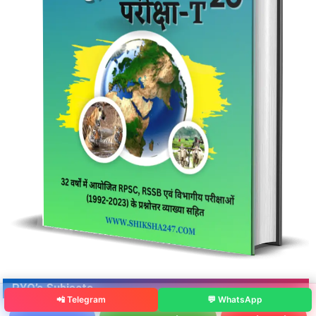
PYQ’s Subjects
📲 Telegram
💬 WhatsApp