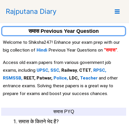
S
Rajputana Diary
k
i
p
t
समास Previous Year Question
o
Welcome to Shiksha247! Enhance your exam prep with our
c
big collection of
Hindi
Previous Year Questions on
“समास
“
.
o
n
Access old exam papers from various government job
t
exams, including
UPSC
,
SSC
,
Railway
,
CTET
,
RPSC,
e
RSMSSB,
REET, Patwar,
Police,
LDC,
Teacher
and other
n
entrance exams. Solving these papers is a great way to
t
prepare for exams and boost your success chances.
समास PYQ
समास के कितने भेद है?