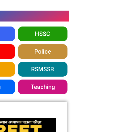
HSSC
y
Police
RSMSSB
g
Teaching