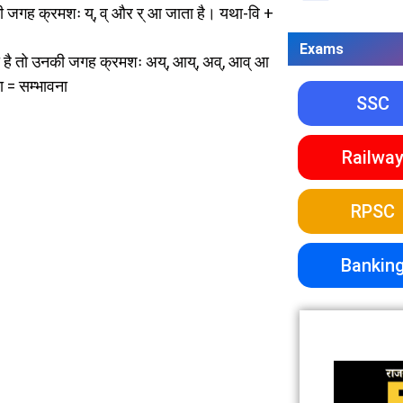
ी जगह क्रमशः य्, व् और र् आ जाता है। यथा-वि +
Exams
ता है तो उनकी जगह क्रमशः अय्, आय्, अव्, आव् आ
ा = सम्भावना
SSC
Railwa
RPSC
Bankin