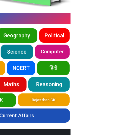
Geography
Political
Science
Computer
NCERT
हिंदी
Maths
Reasoning
GK
Rajasthan GK
Current Affairs