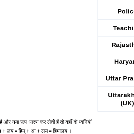
Polic
Teach
Rajast
Harya
Uttar Pr
Uttarak
(UK
ै और नया रूप धारण कर लेती हैं तो वहाँ दो ध्वनियों
आ) + लय = हिम् + आ + लय = हिमालय ।