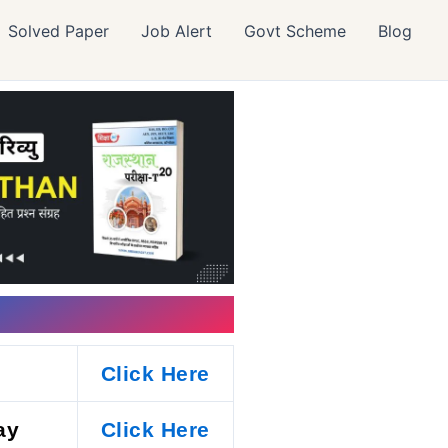
Solved Paper
Job Alert
Govt Scheme
Blog
C
Click Here
ay
Click Here