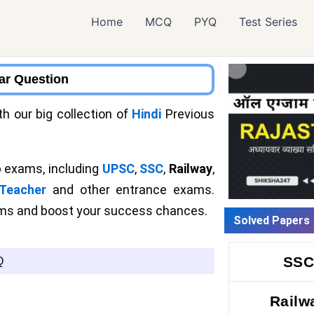
Home
MCQ
PYQ
Test Series
Year Question
 our big collection of
Hindi
Previous
 exams, including
UPSC
,
SSC
,
Railway
,
Teacher
and other entrance exams.
xams and boost your success chances.
Solved Papers
SS
Q
Railw