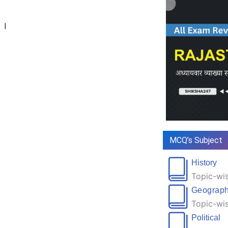
न ।
MCQ’s Subject
History
Topic-wis
Geograp
Topic-wis
Political