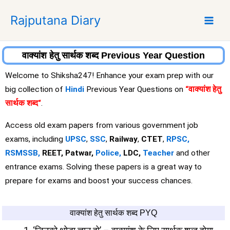
S
Rajputana Diary
k
i
p
t
वाक्यांश हेतु सार्थक शब्द Previous Year Question
o
Welcome to Shiksha247! Enhance your exam prep with our
c
big collection of
Hindi
Previous Year Questions on
“वाक्यांश हेतु
o
सार्थक शब्द
“
.
n
t
Access old exam papers from various government job
e
exams, including
UPSC
,
SSC
,
Railway
,
CTET
,
RPSC,
n
RSMSSB,
REET, Patwar,
Police,
LDC,
Teacher
and other
t
entrance exams. Solving these papers is a great way to
prepare for exams and boost your success chances.
वाक्यांश हेतु सार्थक शब्द PYQ