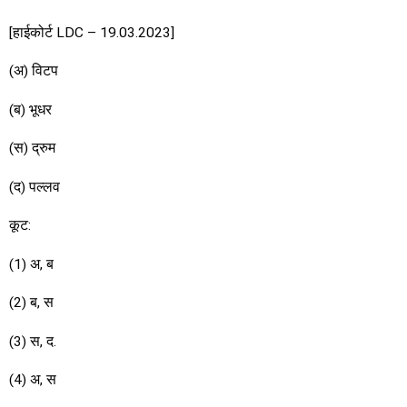
[हाईकोर्ट LDC – 19.03.2023]
(अ) विटप
(ब) भूधर
(स) द्रुम
(द) पल्लव
कूट:
(1) अ, ब
(2) ब, स
(3) स, द.
(4) अ, स