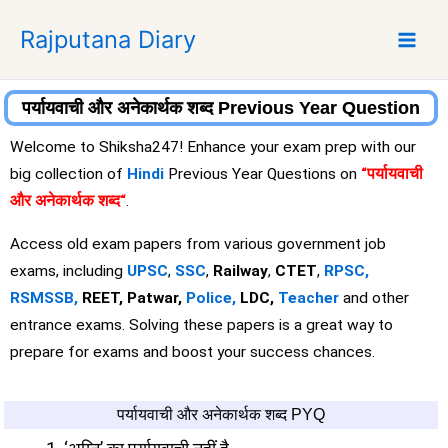
S
Rajputana Diary
k
i
p
t
पर्यायवाची और अनेकार्थक शब्द Previous Year Question
o
Welcome to Shiksha247! Enhance your exam prep with our
c
big collection of
Hindi
Previous Year Questions on
“पर्यायवाची
o
और अनेकार्थक शब्द
“
.
n
t
Access old exam papers from various government job
e
exams, including
UPSC
,
SSC
,
Railway
,
CTET
,
RPSC,
n
RSMSSB,
REET, Patwar,
Police,
LDC,
Teacher
and other
t
entrance exams. Solving these papers is a great way to
prepare for exams and boost your success chances.
पर्यायवाची और अनेकार्थक शब्द PYQ