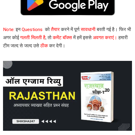
Note:
इन
Questions
को
तैयार
करने में पूर्ण
सावधानी
बरती गई है। फिर भी
अगर कोई
गलती मिलती है
, तो
कमेंट बॉक्स
में हमें इससे
अवगत कराएं।
हमारी
टीम जल्द से जल्द उसे
ठीक
कर देगी।