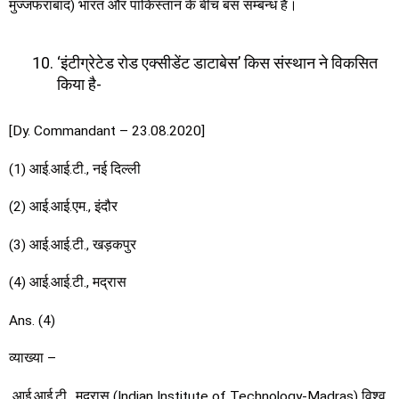
मुज्जफराबाद) भारत और पाकिस्तान के बीच बस सम्बन्ध है।
‘इंटीग्रेटेड रोड एक्सीडेंट डाटाबेस’ किस संस्थान ने विकसित
किया है-
[Dy. Commandant – 23.08.2020]
(1) आई.आई.टी., नई दिल्ली
(2) आई.आई.एम., इंदौर
(3) आई.आई.टी., खड़कपुर
(4) आई.आई.टी., मद्रास
Ans. (4)
व्याख्या –
आई.आई.टी., मद्रास (Indian Institute of Technology-Madras) विश्व