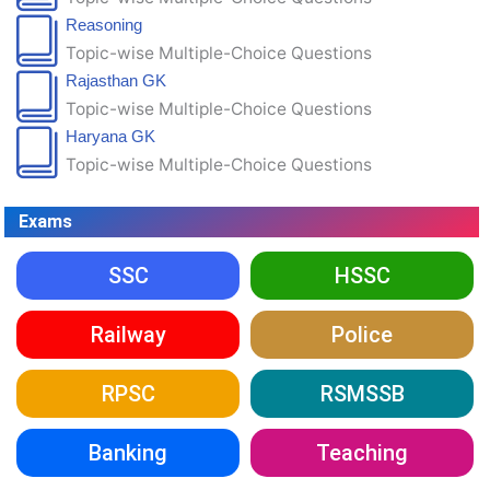
Reasoning
Topic-wise Multiple-Choice Questions
Rajasthan GK
Topic-wise Multiple-Choice Questions
Haryana GK
Topic-wise Multiple-Choice Questions
Exams
SSC
HSSC
Railway
Police
RPSC
RSMSSB
Banking
Teaching