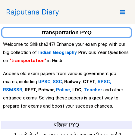
S
Rajputana Diary
k
i
p
t
transportation PYQ
o
Welcome to Shiksha247! Enhance your exam prep with our
c
big collection of
Indian Geography
Previous Year Questions
o
on
“transportation
“
in Hindi.
n
t
Access old exam papers from various government job
e
exams, including
UPSC
,
SSC
,
Railway
,
CTET
,
RPSC,
n
RSMSSB,
REET, Patwar,
Police,
LDC,
Teacher
and other
t
entrance exams. Solving these papers is a great way to
prepare for exams and boost your success chances.
परिवहन PYQ