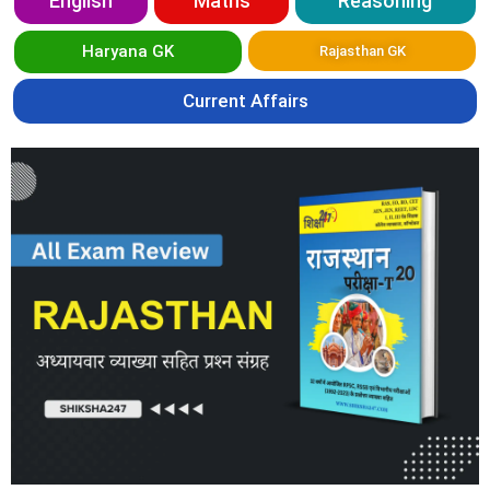
English
Maths
Reasoning
Haryana GK
Rajasthan GK
Current Affairs