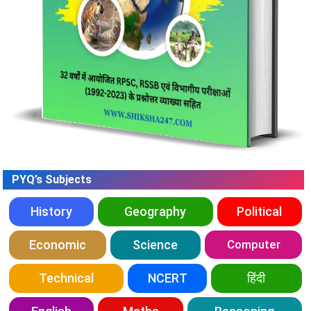
PYQ’s Subjects
History
Geography
Political
Economic
Science
Computer
Technical
NCERT
हिंदी