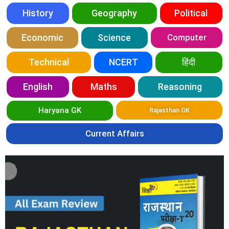
History
Geography
Political
Economic
Science
Computer
Technical
NCERT
हिंदी
English
Maths
Reasoning
Haryana GK
Rajasthan GK
Current Affairs