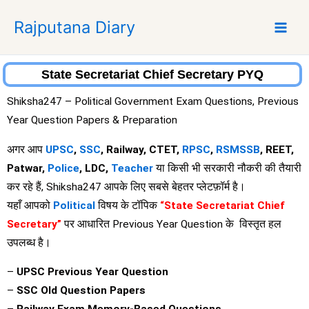
S
Rajputana Diary
k
i
p
t
State Secretariat Chief Secretary PYQ
o
Shiksha247 – Political Government Exam Questions, Previous
c
Year Question Papers & Preparation
o
n
अगर आप
UPSC
,
SSC
, Railway, CTET,
RPSC
,
RSMSSB
, REET,
t
Patwar,
Police
, LDC,
Teacher
या किसी भी सरकारी नौकरी की तैयारी
e
कर रहे हैं, Shiksha247 आपके लिए सबसे बेहतर प्लेटफ़ॉर्म है।
n
यहाँ आपको
Political
विषय के टॉपिक
“State Secretariat Chief
t
Secretary”
पर आधारित Previous Year Question के विस्तृत हल
उपलब्ध है।
–
UPSC Previous Year Question
–
SSC Old Question Papers