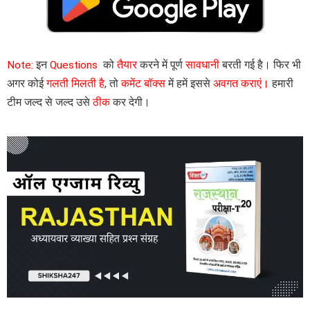
Note:
इन
Questions
को
तैयार
करने में पूर्ण
सावधानी
बरती गई है। फिर भी
अगर कोई
गलती मिलती है
, तो
कमेंट बॉक्स
में हमें इससे
अवगत कराएं।
हमारी
टीम जल्द से जल्द उसे
ठीक
कर देगी।