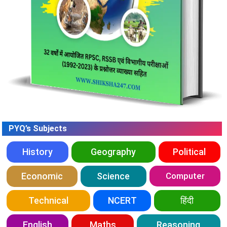
PYQ’s Subjects
History
Geography
Political
Economic
Science
Computer
Technical
NCERT
हिंदी
English
Maths
Reasoning