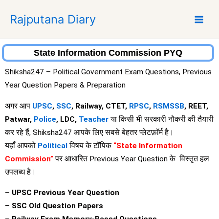
S
Rajputana Diary
k
i
p
t
State Information Commission PYQ
o
Shiksha247 – Political Government Exam Questions, Previous
c
Year Question Papers & Preparation
o
n
अगर आप
UPSC
,
SSC
, Railway, CTET,
RPSC
,
RSMSSB
, REET,
t
Patwar,
Police
, LDC,
Teacher
या किसी भी सरकारी नौकरी की तैयारी
e
कर रहे हैं, Shiksha247 आपके लिए सबसे बेहतर प्लेटफ़ॉर्म है।
n
यहाँ आपको
Political
विषय के टॉपिक
“State Information
t
Commission”
पर आधारित Previous Year Question के विस्तृत हल
उपलब्ध है।
–
UPSC Previous Year Question
–
SSC Old Question Papers