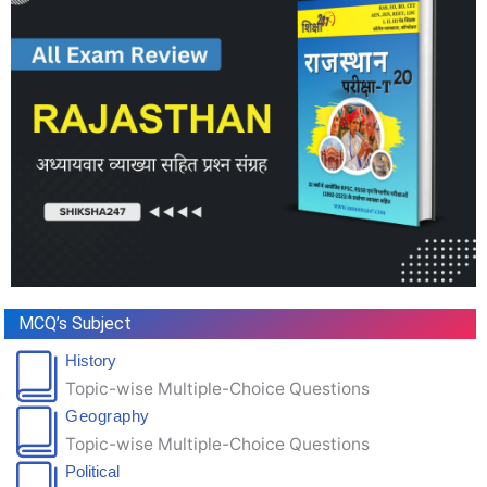
MCQ’s Subject
History
Topic-wise Multiple-Choice Questions
Geography
Topic-wise Multiple-Choice Questions
Political