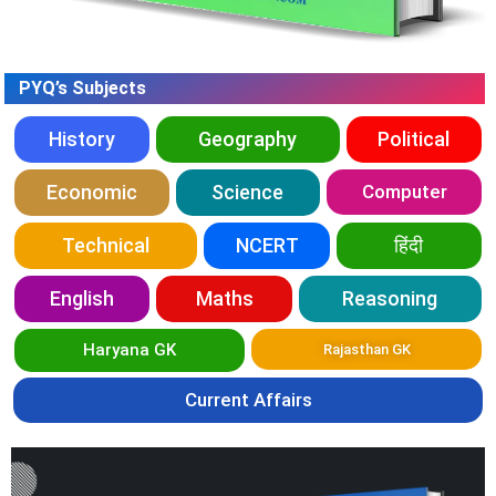
PYQ’s Subjects
History
Geography
Political
Economic
Science
Computer
Technical
NCERT
हिंदी
English
Maths
Reasoning
Haryana GK
Rajasthan GK
Current Affairs