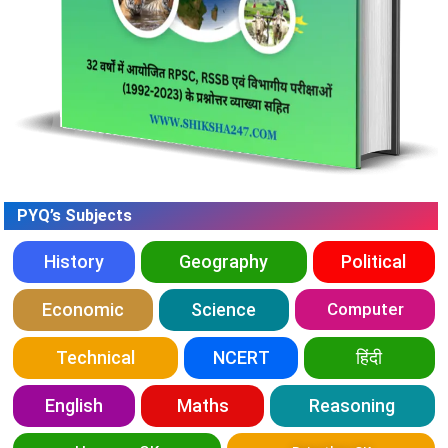
PYQ’s Subjects
History
Geography
Political
Economic
Science
Computer
Technical
NCERT
हिंदी
English
Maths
Reasoning