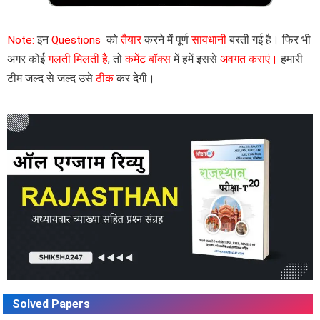
Note:
इन
Questions
को
तैयार
करने में पूर्ण
सावधानी
बरती गई है। फिर भी
अगर कोई
गलती मिलती है
, तो
कमेंट बॉक्स
में हमें इससे
अवगत कराएं।
हमारी
टीम जल्द से जल्द उसे
ठीक
कर देगी।
Solved Papers