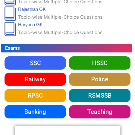
Topic-wise Multiple-Choice Questions
Rajasthan GK
Topic-wise Multiple-Choice Questions
Haryana GK
Topic-wise Multiple-Choice Questions
Exams
SSC
HSSC
Railway
Police
RPSC
RSMSSB
Banking
Teaching