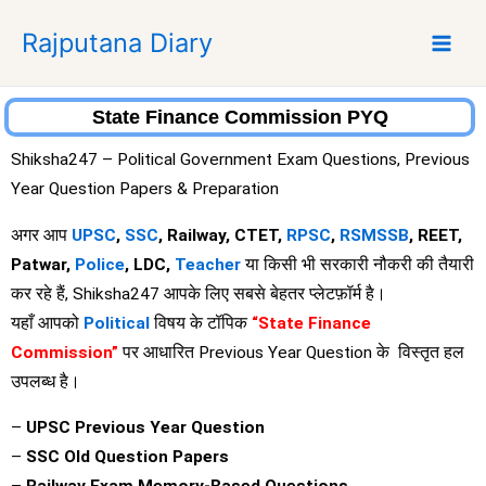
S
Rajputana Diary
k
i
p
t
State Finance Commission PYQ
o
Shiksha247 – Political Government Exam Questions, Previous
c
Year Question Papers & Preparation
o
n
अगर आप
UPSC
,
SSC
, Railway, CTET,
RPSC
,
RSMSSB
, REET,
t
Patwar,
Police
, LDC,
Teacher
या किसी भी सरकारी नौकरी की तैयारी
e
कर रहे हैं, Shiksha247 आपके लिए सबसे बेहतर प्लेटफ़ॉर्म है।
n
यहाँ आपको
Political
विषय के टॉपिक
“State Finance
t
Commission”
पर आधारित Previous Year Question के विस्तृत हल
उपलब्ध है।
–
UPSC Previous Year Question
–
SSC Old Question Papers