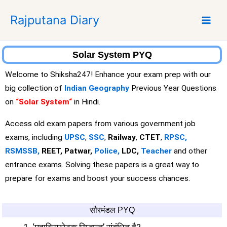
S
Rajputana Diary
k
i
p
t
Solar System PYQ
o
Welcome to Shiksha247! Enhance your exam prep with our
c
big collection of
Indian Geography
Previous Year Questions
o
on
“Solar System
“
in Hindi.
n
t
Access old exam papers from various government job
e
exams, including
UPSC
,
SSC
,
Railway
,
CTET
,
RPSC,
n
RSMSSB,
REET, Patwar,
Police,
LDC,
Teacher
and other
t
entrance exams. Solving these papers is a great way to
prepare for exams and boost your success chances.
सौरमंडल PYQ