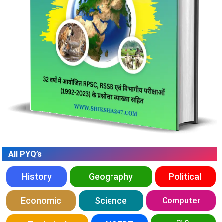
All PYQ’s
History
Geography
Political
Economic
Science
Computer