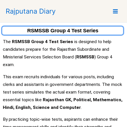
S
Rajputana Diary
k
i
p
t
RSMSSB Group 4 Test Series
o
The
RSMSSB
Group 4 Test Series
is designed to help
c
candidates prepare for the Rajasthan Subordinate and
o
Ministerial Services Selection Board (
RSMSSB
) Group 4
n
t
exam.
e
This exam recruits individuals for various posts, including
n
clerks and assistants in government departments. The mock
t
test series simulates the actual exam format, covering
essential topics like
Rajasthan GK, Political, Mathematics,
Hindi, English, Science and Computer
.
By practicing topic-wise tests, aspirants can enhance their