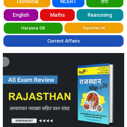
Technical
NCERT
हिंदी
English
Maths
Reasoning
Haryana GK
Rajasthan GK
Current Affairs