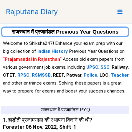
S
Rajputana Diary
k
i
p
t
राजस्थान में प्रजामंडल Previous Year Questions
o
Welcome to Shiksha247! Enhance your exam prep with our
c
big collection of
Indian History
Previous Year Questions on
o
“Prajamandal in Rajasthan
“
Access old exam papers from
n
t
various government job exams, including
UPSC
,
SSC
,
Railway
,
e
CTET
,
RPSC,
RSMSSB,
REET, Patwar,
Police,
LDC,
Teacher
n
and other entrance exams. Solving these papers is a great
t
way to prepare for exams and boost your success chances.
राजस्थान में प्रजामंडल PYQ
1. हाड़ौती प्रजामण्डल की स्थापना किसने की थी?
Forester 06 Nov. 2022, Shift-1