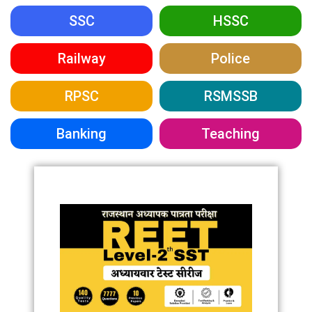
SSC
HSSC
Railway
Police
RPSC
RSMSSB
Banking
Teaching