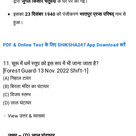
द्वारा
जुगल किशोर चतुर्वेदी
के घर पर की गई।
इसका
23 दिसंबर 1940
को पंजीकरण
भरतपुर प्रजा परिषद्
नाम से
हुआ।
PDF & Online Test के लिए SHIKSHA247 App Download करें
11. चूरू में धर्म स्तूप को इस रूप में भी जाना जाता है?
[Forest Guard-13 Nov. 2022 Shift-1]
(A) निहाल टावर
(B) बिरला मंदिर का घंटाघर
(C) विजय स्तम्भ
(D) लाल घंटाघर
View उत्तर & व्याख्या
उत्तर – (D) लाल घंटाघर