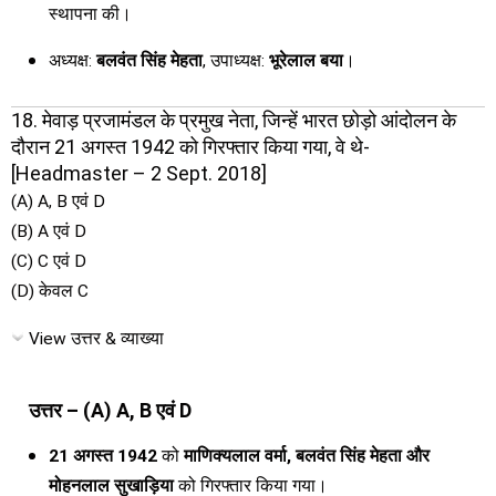
स्थापना की।
अध्यक्ष:
बलवंत सिंह मेहता
, उपाध्यक्ष:
भूरेलाल बया
।
18. मेवाड़ प्रजामंडल के प्रमुख नेता, जिन्हें भारत छोड़ो आंदोलन के
दौरान 21 अगस्त 1942 को गिरफ्तार किया गया, वे थे-
[Headmaster – 2 Sept. 2018]
(A) A, B एवं D
(B) A एवं D
(C) C एवं D
(D) केवल C
View उत्तर & व्याख्या
उत्तर – (A) A, B एवं D
21 अगस्त 1942
को
माणिक्यलाल वर्मा, बलवंत सिंह मेहता और
मोहनलाल सुखाड़िया
को गिरफ्तार किया गया।