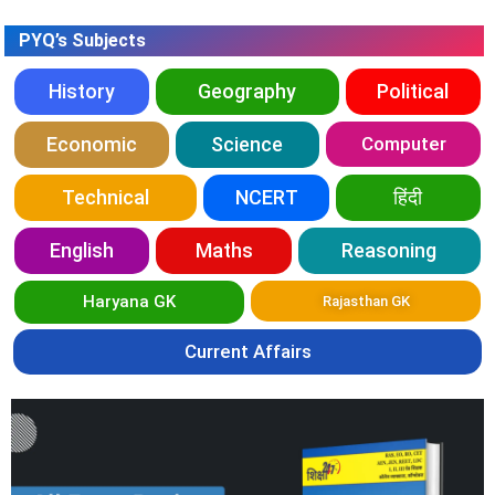
PYQ’s Subjects
History
Geography
Political
Economic
Science
Computer
Technical
NCERT
हिंदी
English
Maths
Reasoning
Haryana GK
Rajasthan GK
Current Affairs