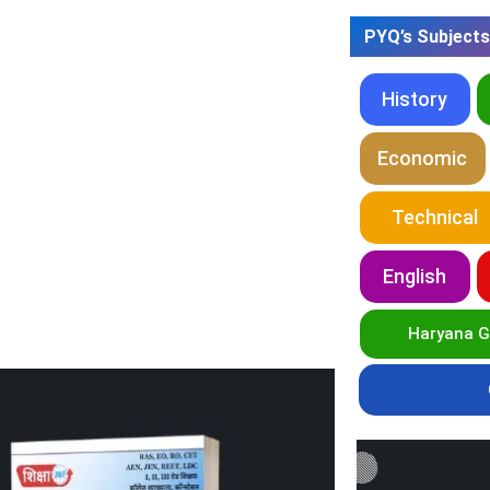
PYQ’s Subjects
History
Economic
Technical
English
Haryana 