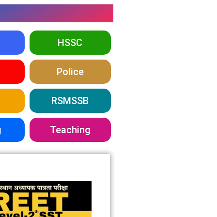
HSSC
y
Police
RSMSSB
g
Teaching