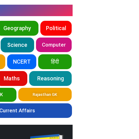
Geography
Political
Science
Computer
NCERT
हिंदी
Maths
Reasoning
GK
Rajasthan GK
Current Affairs