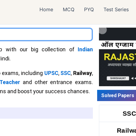
Home
MCQ
PYQ
Test Series
 with our big collection of
Indian
indi.
 exams, including
UPSC
,
SSC
,
Railway
,
Teacher
and other entrance exams.
xams and boost your success chances.
Solved Papers
SS
Railw