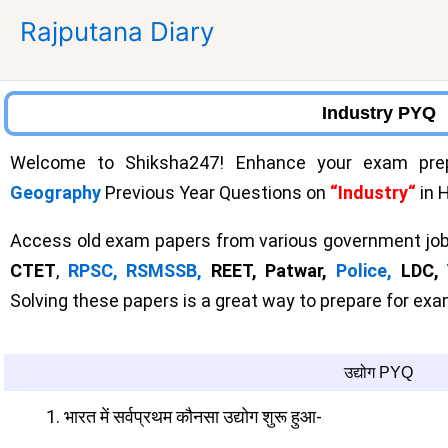
Skip
Rajputana Diary
to
content
Industry PYQ
Welcome to Shiksha247! Enhance your exam prep
Geography
Previous Year Questions on
“Industry
“
in H
Access old exam papers from various government job
CTET
,
RPSC,
RSMSSB,
REET, Patwar,
Police,
LDC,
Solving these papers is a great way to prepare for e
उद्योग PYQ
भारत में सर्वप्रथम कौनसा उद्योग शुरू हुआ-