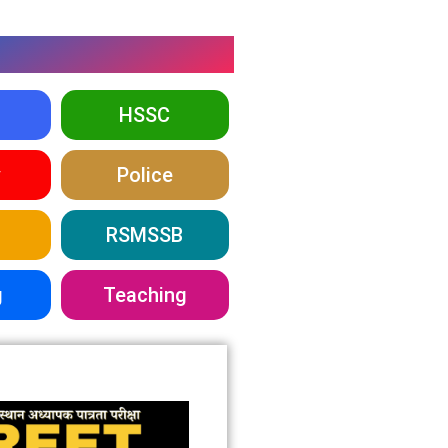
HSSC
y
Police
RSMSSB
g
Teaching