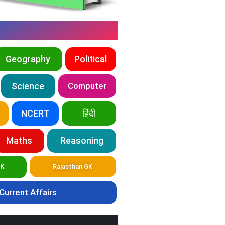
Geography
Political
Science
Computer
NCERT
हिंदी
Maths
Reasoning
GK
Rajasthan GK
Current Affairs