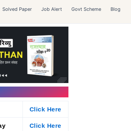
Solved Paper
Job Alert
Govt Scheme
Blog
C
Click Here
ay
Click Here