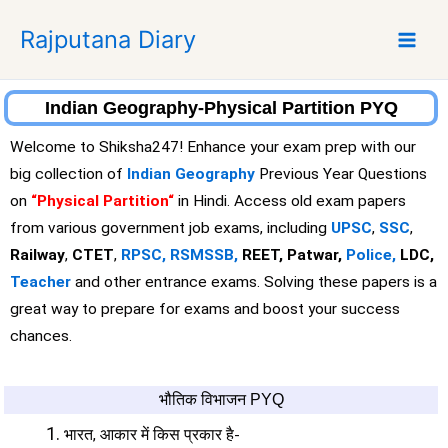
S
Rajputana Diary
k
i
p
t
Indian Geography-Physical Partition PYQ
o
Welcome to Shiksha247! Enhance your exam prep with our
c
big collection of
Indian Geography
Previous Year Questions
o
on
“Physical Partition
“
in Hindi. Access old exam papers
n
t
from various government job exams, including
UPSC
,
SSC
,
e
Railway
,
CTET
,
RPSC,
RSMSSB,
REET, Patwar,
Police,
LDC,
n
Teacher
and other entrance exams. Solving these papers is a
t
great way to prepare for exams and boost your success
chances.
भौतिक विभाजन PYQ
भारत, आकार में किस प्रकार है-