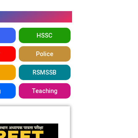
HSSC
y
Police
RSMSSB
g
Teaching