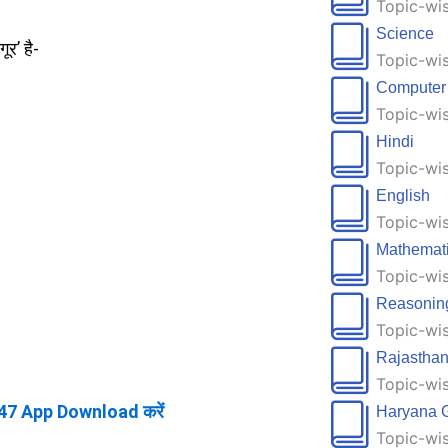
Topic-wis
Science
ूर’ है-
Topic-wis
Computer
Topic-wis
Hindi
Topic-wis
English
Topic-wis
Mathemat
Topic-wis
Reasonin
Topic-wis
Rajastha
Topic-wis
47 App Download करें
Haryana 
Topic-wis