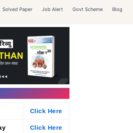
Solved Paper
Job Alert
Govt Scheme
Blog
C
Click Here
ay
Click Here