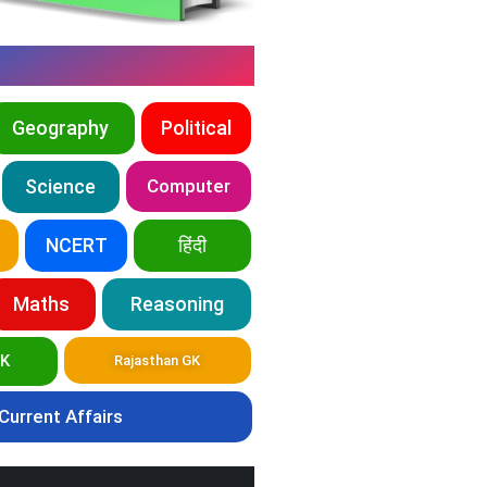
Geography
Political
Science
Computer
NCERT
हिंदी
Maths
Reasoning
GK
Rajasthan GK
Current Affairs