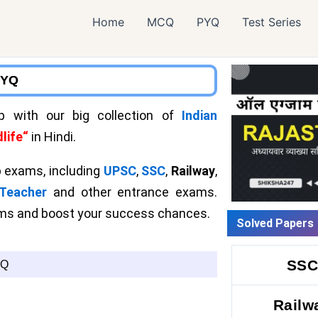
Home
MCQ
PYQ
Test Series
PYQ
 with our big collection of
Indian
life
“
in Hindi.
 exams, including
UPSC
,
SSC
,
Railway
,
Teacher
and other entrance exams.
xams and boost your success chances.
Solved Papers
SS
YQ
Railw