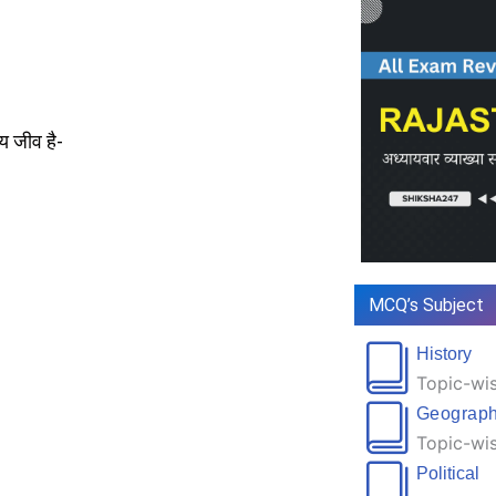
्य जीव है-
MCQ’s Subject
History
Topic-wis
Geograp
Topic-wis
Political