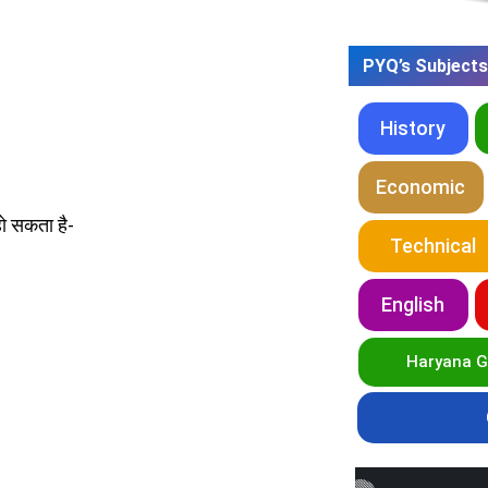
PYQ’s Subjects
History
Economic
हो सकता है-
Technical
English
Haryana 