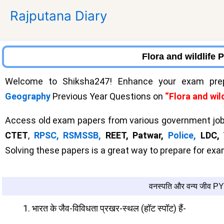
Skip
Rajputana Diary
to
content
Flora and wildlife 
Welcome to Shiksha247! Enhance your exam prep
Geography
Previous Year Questions on
“Flora and wild
Access old exam papers from various government job
CTET
,
RPSC,
RSMSSB,
REET, Patwar,
Police,
LDC,
Solving these papers is a great way to prepare for e
वनस्पति और वन्य जीव P
भारत के जैव-विविधता प्रखर-स्थल (हॉट स्पॉट) हैं-