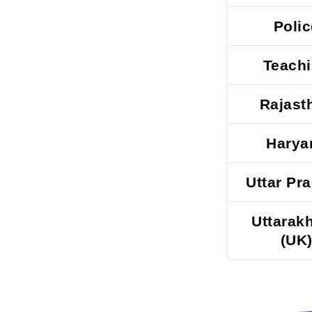
Polic
Teach
Rajast
Harya
Uttar Pr
Uttarak
(UK