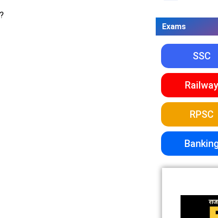
ं?
Exams
SSC
Railwa
RPSC
Bankin