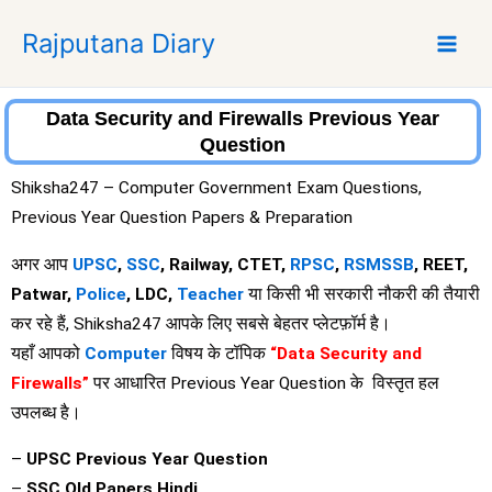
S
Rajputana Diary
k
i
p
t
Data Security and Firewalls Previous Year
o
Question
c
Shiksha247 – Computer Government Exam Questions,
o
Previous Year Question Papers & Preparation
n
t
अगर आप
UPSC
,
SSC
, Railway, CTET,
RPSC
,
RSMSSB
, REET,
e
Patwar,
Police
, LDC,
Teacher
या किसी भी सरकारी नौकरी की तैयारी
n
कर रहे हैं, Shiksha247 आपके लिए सबसे बेहतर प्लेटफ़ॉर्म है।
t
यहाँ आपको
Computer
विषय के टॉपिक
“Data Security and
Firewalls”
पर आधारित Previous Year Question के विस्तृत हल
उपलब्ध है।
–
UPSC Previous Year Question
–
SSC Old Papers Hindi