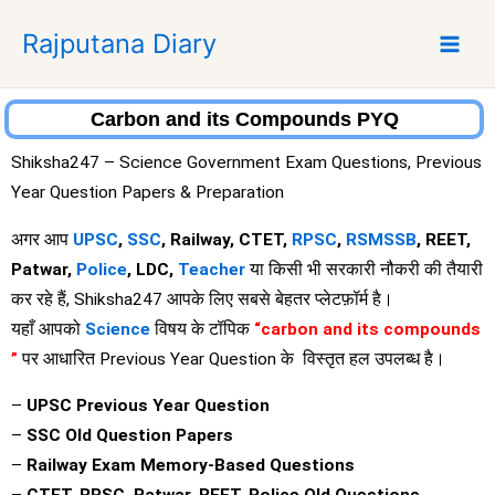
S
Rajputana Diary
k
i
p
t
Carbon and its Compounds PYQ
o
Shiksha247 – Science Government Exam Questions, Previous
c
Year Question Papers & Preparation
o
n
अगर आप
UPSC
,
SSC
, Railway, CTET,
RPSC
,
RSMSSB
, REET,
t
Patwar,
Police
, LDC,
Teacher
या किसी भी सरकारी नौकरी की तैयारी
e
कर रहे हैं, Shiksha247 आपके लिए सबसे बेहतर प्लेटफ़ॉर्म है।
n
यहाँ आपको
Science
विषय के टॉपिक
“carbon and its compounds
t
”
पर आधारित Previous Year Question के विस्तृत हल उपलब्ध है।
–
UPSC Previous Year Question
–
SSC Old Question Papers
–
Railway Exam Memory-Based Questions